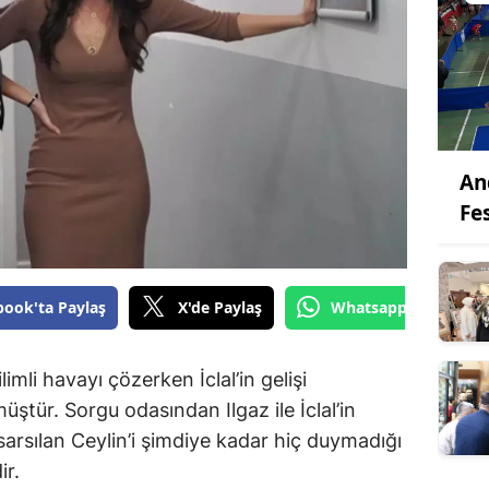
An
Fes
book'ta Paylaş
X'de Paylaş
Whatsapp'tan Gönde
ilimli havayı çözerken İclal’in gelişi
tür. Sorgu odasından Ilgaz ile İclal’in
arsılan Ceylin’i şimdiye kadar hiç duymadığı
ir.