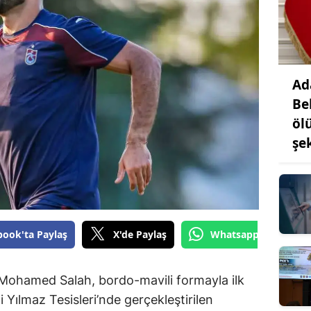
Ad
Be
öl
şe
book'ta Paylaş
X'de Paylaş
Whatsapp'tan Gönde
 Mohamed Salah, bordo-mavili formayla ilk
Yılmaz Tesisleri’nde gerçekleştirilen