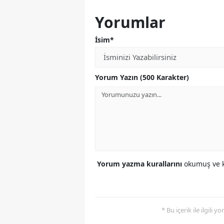
Yorumlar
İsim*
Yorum Yazın (500 Karakter)
Yorum yazma kurallarını
okumuş ve k
* Bu içerik ile ilgili 