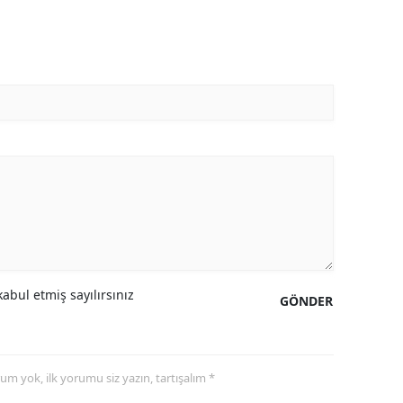
abul etmiş sayılırsınız
GÖNDER
yorum yok, ilk yorumu siz yazın, tartışalım *