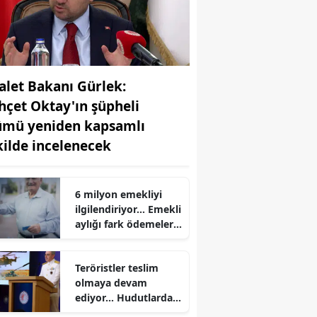
alet Bakanı Gürlek:
hçet Oktay'ın şüpheli
ümü yeniden kapsamlı
kilde incelenecek
6 milyon emekliyi
ilgilendiriyor... Emekli
aylığı fark ödemeleri
r
7 Ağustos'ta
hesaplarda
Teröristler teslim
olmaya devam
ediyor... Hudutlarda
490 kişi yakalandı