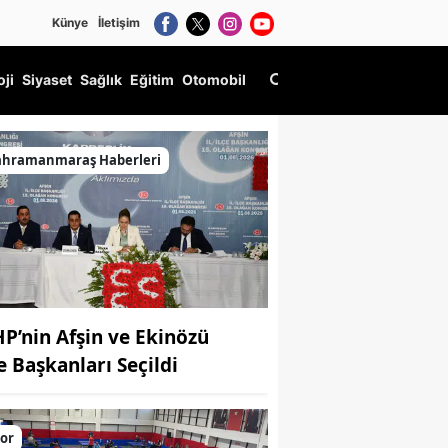
Künye
İletişim
oji
Siyaset
Sağlık
Eğitim
Otomobil
ahramanmaraş Haberleri
P’nin Afşin ve Ekinözü
çe Başkanları Seçildi
or