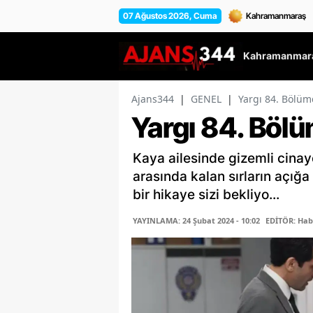
07 Ağustos 2026, Cuma
Kahramanmara
Ajans344
|
GENEL
|
Yargı 84. Bölüm
Yargı 84. Böl
Kaya ailesinde gizemli cinaye
arasında kalan sırların açığa 
bir hikaye sizi bekliyo...
YAYINLAMA: 24 Şubat 2024 - 10:02
EDİTÖR: Hab