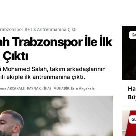
abzonspor İle İlk Antrenmanına Çıktı
K
 Trabzonspor İle İlk
Çıktı
ri Mohamed Salah, takım arkadaşlarının
li ekiple ilk antrenmanına çıktı.
Ha
Sema AKÇAKALE
KAYNAK: (İHA)
MUHABİR: Esra Akçakale
Bü
G