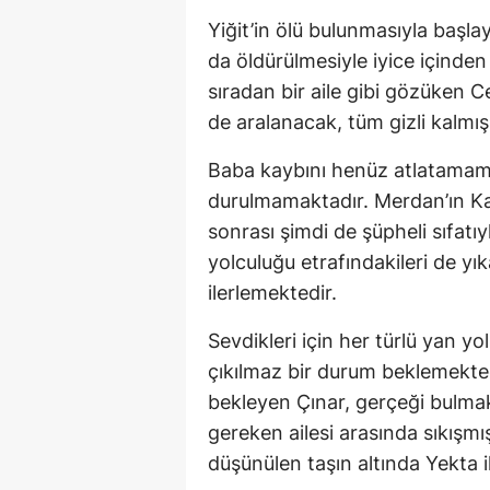
Yiğit’in ölü bulunmasıyla başlay
da öldürülmesiyle iyice içinden 
sıradan bir aile gibi gözüken Ce
de aralanacak, tüm gizli kalmış
Baba kaybını henüz atlatamamış
durulmamaktadır. Merdan’ın Kad
sonrası şimdi de şüpheli sıfatıy
yolculuğu etrafındakileri de y
ilerlemektedir.
Sevdikleri için her türlü yan y
çıkılmaz bir durum beklemektedi
bekleyen Çınar, gerçeği bulmak
gereken ailesi arasında sıkışmışt
düşünülen taşın altında Yekta i