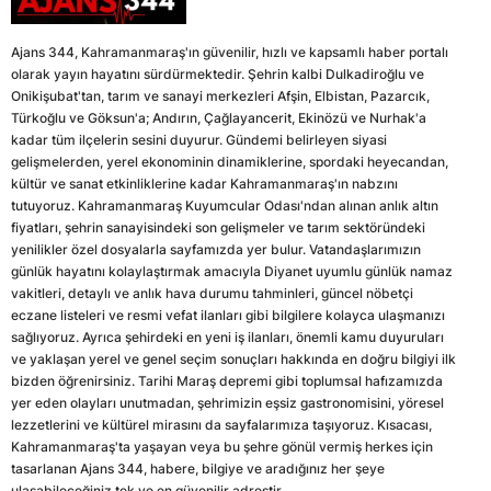
Ajans 344, Kahramanmaraş'ın güvenilir, hızlı ve kapsamlı haber portalı
olarak yayın hayatını sürdürmektedir. Şehrin kalbi Dulkadiroğlu ve
Onikişubat'tan, tarım ve sanayi merkezleri Afşin, Elbistan, Pazarcık,
Türkoğlu ve Göksun'a; Andırın, Çağlayancerit, Ekinözü ve Nurhak'a
kadar tüm ilçelerin sesini duyurur. Gündemi belirleyen siyasi
gelişmelerden, yerel ekonominin dinamiklerine, spordaki heyecandan,
kültür ve sanat etkinliklerine kadar Kahramanmaraş'ın nabzını
tutuyoruz. Kahramanmaraş Kuyumcular Odası'ndan alınan anlık altın
fiyatları, şehrin sanayisindeki son gelişmeler ve tarım sektöründeki
yenilikler özel dosyalarla sayfamızda yer bulur. Vatandaşlarımızın
günlük hayatını kolaylaştırmak amacıyla Diyanet uyumlu günlük namaz
vakitleri, detaylı ve anlık hava durumu tahminleri, güncel nöbetçi
eczane listeleri ve resmi vefat ilanları gibi bilgilere kolayca ulaşmanızı
sağlıyoruz. Ayrıca şehirdeki en yeni iş ilanları, önemli kamu duyuruları
ve yaklaşan yerel ve genel seçim sonuçları hakkında en doğru bilgiyi ilk
bizden öğrenirsiniz. Tarihi Maraş depremi gibi toplumsal hafızamızda
yer eden olayları unutmadan, şehrimizin eşsiz gastronomisini, yöresel
lezzetlerini ve kültürel mirasını da sayfalarımıza taşıyoruz. Kısacası,
Kahramanmaraş'ta yaşayan veya bu şehre gönül vermiş herkes için
tasarlanan Ajans 344, habere, bilgiye ve aradığınız her şeye
ulaşabileceğiniz tek ve en güvenilir adrestir.