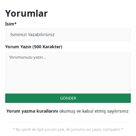
Yorumlar
İsim*
Yorum Yazın (500 Karakter)
GÖNDER
Yorum yazma kurallarını
okumuş ve kabul etmiş sayılırsınız
* Bu içerik ile ilgili yorum yok, ilk yorumu siz yazın, tartışalım *