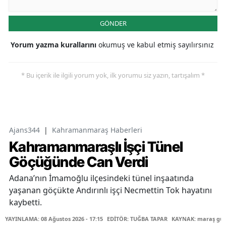
GÖNDER
Yorum yazma kurallarını
okumuş ve kabul etmiş sayılırsınız
* Bu içerik ile ilgili yorum yok, ilk yorumu siz yazın, tartışalım *
Ajans344
|
Kahramanmaraş Haberleri
Kahramanmaraşlı İşçi Tünel
Göçüğünde Can Verdi
Adana’nın İmamoğlu ilçesindeki tünel inşaatında
yaşanan göçükte Andırınlı işçi Necmettin Tok hayatını
kaybetti.
YAYINLAMA: 08 Ağustos 2026 - 17:15
EDİTÖR: TUĞBA TAPAR
KAYNAK: maraş gü