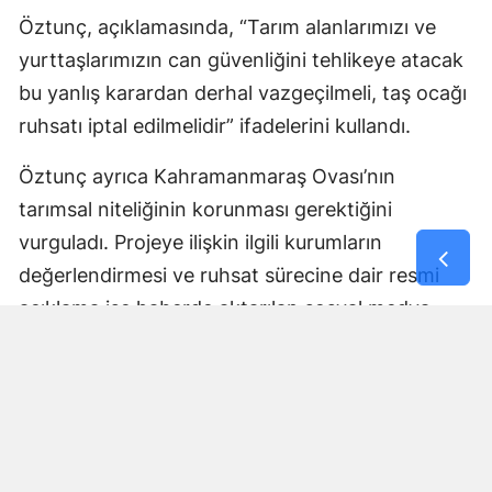
Öztunç, açıklamasında, “Tarım alanlarımızı ve
yurttaşlarımızın can güvenliğini tehlikeye atacak
bu yanlış karardan derhal vazgeçilmeli, taş ocağı
ruhsatı iptal edilmelidir” ifadelerini kullandı.
Öztunç ayrıca Kahramanmaraş Ovası’nın
tarımsal niteliğinin korunması gerektiğini
vurguladı. Projeye ilişkin ilgili kurumların
değerlendirmesi ve ruhsat sürecine dair resmi
açıklama ise haberde aktarılan sosyal medya
paylaşımında yer almadı.
Yorumlar
İsim*