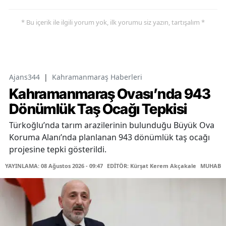
* Bu içerik ile ilgili yorum yok, ilk yorumu siz yazın, tartışalım *
Ajans344
|
Kahramanmaraş Haberleri
Kahramanmaraş Ovası’nda 943
Dönümlük Taş Ocağı Tepkisi
Türkoğlu’nda tarım arazilerinin bulunduğu Büyük Ova
Koruma Alanı’nda planlanan 943 dönümlük taş ocağı
projesine tepki gösterildi.
YAYINLAMA: 08 Ağustos 2026 - 09:47
EDİTÖR: Kürşat Kerem Akçakale
MUHABİR