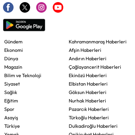
Gündem
Kahramanmaraş Haberleri
Ekonomi
Afşin Haberleri
Dünya
Andırın Haberleri
Magazin
Çağlayancerit Haberleri
Bilim ve Teknoloji
Ekinözü Haberleri
Siyaset
Elbistan Haberleri
Sağlık
Göksun Haberleri
Eğitim
Nurhak Haberleri
Spor
Pazarcık Haberleri
Asayiş
Türkoğlu Haberleri
Türkiye
Dulkadiroğlu Haberleri
Yemek
Onikişubat Haberleri