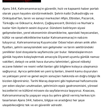
Ajans 344, Kahramanmaraş'ın güvenilir, hızlı ve kapsamlı haber portalı
olarak yayın hayatını sürdürmektedir. Şehrin kalbi Dulkadiroğlu ve
Onikişubat'tan, tarım ve sanayi merkezleri Afşin, Elbistan, Pazarcık,
Türkoğlu ve Göksun'a; Andırın, Çağlayancerit, Ekinözü ve Nurhak'a
kadar tüm ilçelerin sesini duyurur. Gündemi belirleyen siyasi
gelişmelerden, yerel ekonominin dinamiklerine, spordaki heyecandan,
kültür ve sanat etkinliklerine kadar Kahramanmaraş'ın nabzını
tutuyoruz. Kahramanmaraş Kuyumcular Odası'ndan alınan anlık altın
fiyatları, şehrin sanayisindeki son gelişmeler ve tarım sektöründeki
yenilikler özel dosyalarla sayfamızda yer bulur. Vatandaşlarımızın
günlük hayatını kolaylaştırmak amacıyla Diyanet uyumlu günlük namaz
vakitleri, detaylı ve anlık hava durumu tahminleri, güncel nöbetçi
eczane listeleri ve resmi vefat ilanları gibi bilgilere kolayca ulaşmanızı
sağlıyoruz. Ayrıca şehirdeki en yeni iş ilanları, önemli kamu duyuruları
ve yaklaşan yerel ve genel seçim sonuçları hakkında en doğru bilgiyi ilk
bizden öğrenirsiniz. Tarihi Maraş depremi gibi toplumsal hafızamızda
yer eden olayları unutmadan, şehrimizin eşsiz gastronomisini, yöresel
lezzetlerini ve kültürel mirasını da sayfalarımıza taşıyoruz. Kısacası,
Kahramanmaraş'ta yaşayan veya bu şehre gönül vermiş herkes için
tasarlanan Ajans 344, habere, bilgiye ve aradığınız her şeye
ulaşabileceğiniz tek ve en güvenilir adrestir.