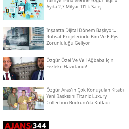
Tasfiye E-Ihalelerine Yoğun Ilgi! 6
Ayda 2,7 Milyar Tl'lik Satış
İnşaatta Dijital Dönem Başlıyor...
Ruhsat Projelerinde Bim Ve E-Pys
Zorunluluğu Geliyor
Özgür Özel Ve Veli Ağbaba Için
Fezleke Hazırlandı!
Özgür Aras'ın Çok Konuşulan Kitabı
Yeni Baskısını Titanic Luxury
Collection Bodrum'da Kutladı