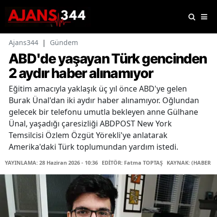
Ajans344
|
Gündem
ABD'de yaşayan Türk gencinden
2 aydır haber alınamıyor
Eğitim amacıyla yaklaşık üç yıl önce ABD'ye gelen
Burak Ünal'dan iki aydır haber alınamıyor. Oğlundan
gelecek bir telefonu umutla bekleyen anne Gülhane
Ünal, yaşadığı çaresizliği ABDPOST New York
Temsilcisi Özlem Özgüt Yörekli'ye anlatarak
Amerika'daki Türk toplumundan yardım istedi.
YAYINLAMA: 28 Haziran 2026 - 10:36
EDİTÖR: Fatma TOPTAŞ
KAYNAK: (HABER M