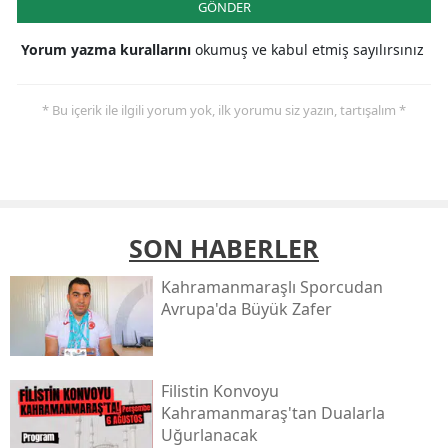
GÖNDER
Yorum yazma kurallarını
okumuş ve kabul etmiş sayılırsınız
* Bu içerik ile ilgili yorum yok, ilk yorumu siz yazın, tartışalım *
SON HABERLER
Kahramanmaraşlı Sporcudan
Avrupa'da Büyük Zafer
Filistin Konvoyu
Kahramanmaraş'tan Dualarla
Uğurlanacak