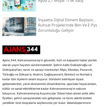
Ayda 2,7 Milyar Tl'lik Satış
İnşaatta Dijital Dönem Başlıyor...
Ruhsat Projelerinde Bim Ve E-Pys
Zorunluluğu Geliyor
Ajans 344, Kahramanmaraş'ın güvenilir, hızlı ve kapsamlı haber portalı
olarak yayın hayatını sürdürmektedir. Şehrin kalbi Dulkadiroğlu ve
Onikişubat'tan, tarım ve sanayi merkezleri Afşin, Elbistan, Pazarcık,
Türkoğlu ve Göksun'a; Andırın, Çağlayancerit, Ekinözü ve Nurhak'a
kadar tüm ilçelerin sesini duyurur. Gündemi belirleyen siyasi
gelişmelerden, yerel ekonominin dinamiklerine, spordaki heyecandan,
kültür ve sanat etkinliklerine kadar Kahramanmaraş'ın nabzını
tutuyoruz. Kahramanmaraş Kuyumcular Odası'ndan alınan anlık altın
fiyatları, şehrin sanayisindeki son gelişmeler ve tarım sektöründeki
yenilikler özel dosyalarla sayfamızda yer bulur. Vatandaşlarımızın