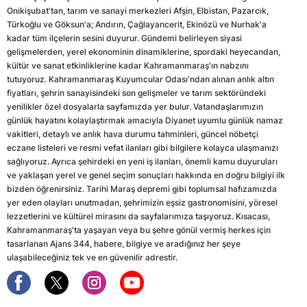
Onikişubat'tan, tarım ve sanayi merkezleri Afşin, Elbistan, Pazarcık,
Türkoğlu ve Göksun'a; Andırın, Çağlayancerit, Ekinözü ve Nurhak'a
kadar tüm ilçelerin sesini duyurur. Gündemi belirleyen siyasi
gelişmelerden, yerel ekonominin dinamiklerine, spordaki heyecandan,
kültür ve sanat etkinliklerine kadar Kahramanmaraş'ın nabzını
tutuyoruz. Kahramanmaraş Kuyumcular Odası'ndan alınan anlık altın
fiyatları, şehrin sanayisindeki son gelişmeler ve tarım sektöründeki
yenilikler özel dosyalarla sayfamızda yer bulur. Vatandaşlarımızın
günlük hayatını kolaylaştırmak amacıyla Diyanet uyumlu günlük namaz
vakitleri, detaylı ve anlık hava durumu tahminleri, güncel nöbetçi
eczane listeleri ve resmi vefat ilanları gibi bilgilere kolayca ulaşmanızı
sağlıyoruz. Ayrıca şehirdeki en yeni iş ilanları, önemli kamu duyuruları
ve yaklaşan yerel ve genel seçim sonuçları hakkında en doğru bilgiyi ilk
bizden öğrenirsiniz. Tarihi Maraş depremi gibi toplumsal hafızamızda
yer eden olayları unutmadan, şehrimizin eşsiz gastronomisini, yöresel
lezzetlerini ve kültürel mirasını da sayfalarımıza taşıyoruz. Kısacası,
Kahramanmaraş'ta yaşayan veya bu şehre gönül vermiş herkes için
tasarlanan Ajans 344, habere, bilgiye ve aradığınız her şeye
ulaşabileceğiniz tek ve en güvenilir adrestir.