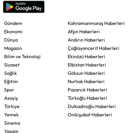
Gündem
Kahramanmaraş Haberleri
Ekonomi
Afşin Haberleri
Dünya
Andırın Haberleri
Magazin
Çağlayancerit Haberleri
Bilim ve Teknoloji
Ekinözü Haberleri
Siyaset
Elbistan Haberleri
Sağlık
Göksun Haberleri
Eğitim
Nurhak Haberleri
Spor
Pazarcık Haberleri
Asayiş
Türkoğlu Haberleri
Türkiye
Dulkadiroğlu Haberleri
Yemek
Onikişubat Haberleri
Sinema
Yaşam