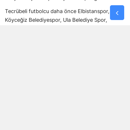
Tecrübeli futbolcu daha önce Elbistanspor,
Köyceğiz Belediyespor, Ula Belediye Spor,
Marmaris Gücü Spor Kulübü, Dalyanspor,
Ortaköy Spor, Göksun Ülkü Spor, Araban
Belediye Spor ve Elbistan Feda Spor formalarını
giydi.
Bölgesel Amatör Lig’de 12 karşılaşmada görev
alan Ali Çam, bu maçlarda bir gol kaydetti.
Çam’ın saha içindeki deneyimi ve farklı
kulüplerde edindiği tecrübeyle Afşinspor’un yeni
sezon hedeflerine katkı sağlaması bekleniyor.
Transfer Çalışmaları Devam Edecek
Afşinspor’un Muhammet Kadir Arslan ve Ali Çam