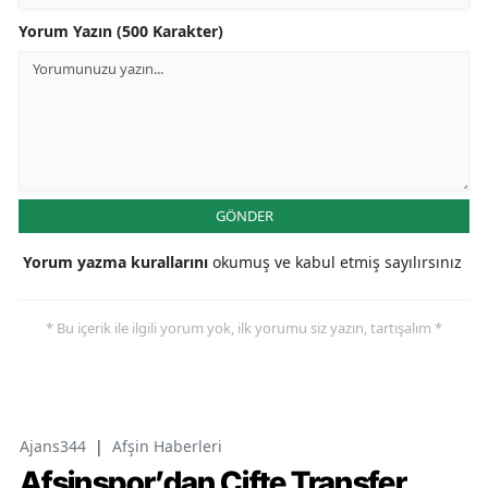
Yorum Yazın (500 Karakter)
GÖNDER
Yorum yazma kurallarını
okumuş ve kabul etmiş sayılırsınız
* Bu içerik ile ilgili yorum yok, ilk yorumu siz yazın, tartışalım *
Ajans344
|
Afşin Haberleri
Afşinspor’dan Çifte Transfer