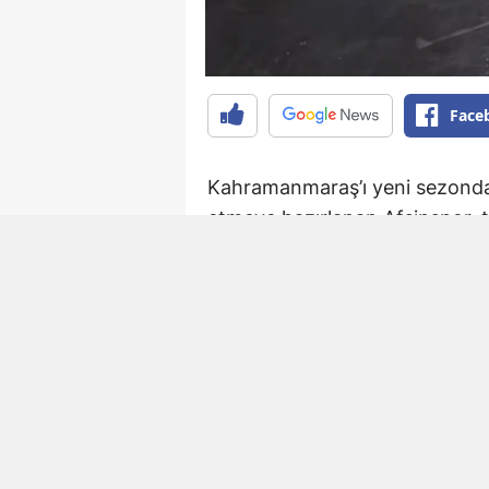
Face
Kahramanmaraş’ı yeni sezonda 
etmeye hazırlanan Afşinspor, t
ekip, son olarak Elbistan Fed
ve Ali Çam ile anlaşmaya vardı