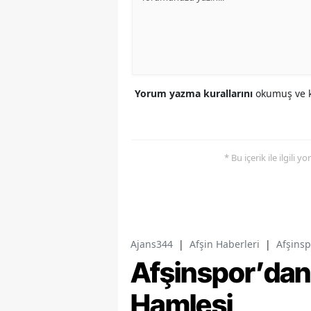
Yorum yazma kurallarını
okumuş ve k
* Bu içerik ile ilgili 
Ajans344
|
Afşin Haberleri
|
Afşinsp
Afşinspor’dan 
Hamlesi