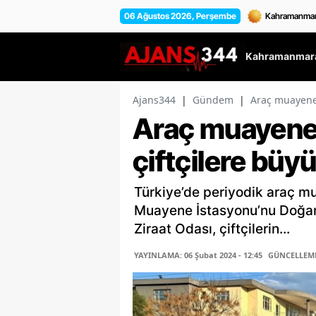
06 Ağustos 2026, Perşembe
Kahramanmara
Ajans344
|
Gündem
|
Araç muayenes
Araç muayene
çiftçilere büy
Türkiye’de periyodik araç mu
Muayene İstasyonu’nu Doğank
Ziraat Odası, çiftçilerin...
YAYINLAMA: 06 Şubat 2024 - 12:45
GÜNCELLEME: