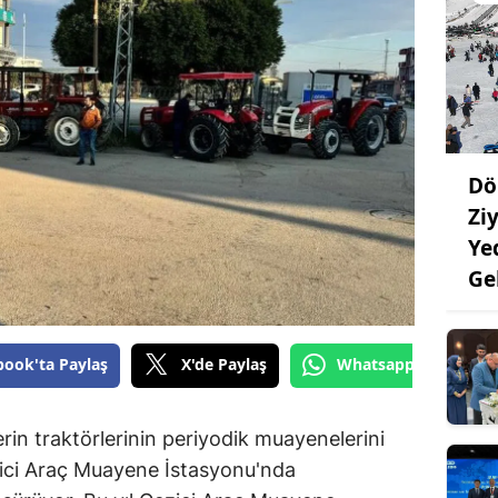
Dö
Ziy
Ye
Ge
book'ta Paylaş
X'de Paylaş
Whatsapp'tan Gönde
lerin traktörlerinin periyodik muayenelerini
ici Araç Muayene İstasyonu'nda