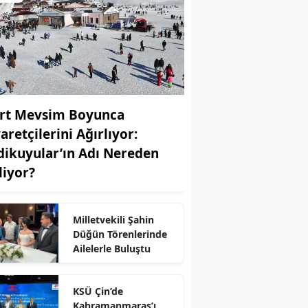
rt Mevsim Boyunca
aretçilerini Ağırlıyor:
dikuyular’ın Adı Nereden
liyor?
Milletvekili Şahin
r
Düğün Törenlerinde
Ailelerle Buluştu
KSÜ Çin’de
Kahramanmaraş’ı