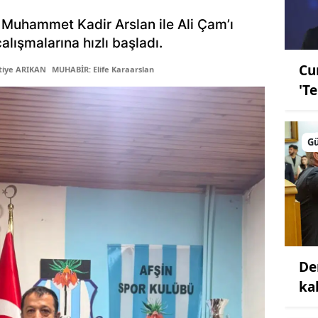
 Muhammet Kadir Arslan ile Ali Çam’ı
lışmalarına hızlı başladı.
Cu
tiye ARIKAN
MUHABİR: Elife Karaarslan
'T
G
De
ka