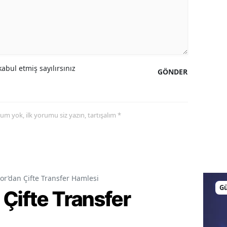
abul etmiş sayılırsınız
GÖNDER
yorum yok, ilk yorumu siz yazın, tartışalım *
or’dan Çifte Transfer Hamlesi
G
Çifte Transfer