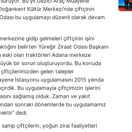
 sürüyor. Bu yıl Gezici Araç Muayene
Doğankent Kültür Merkezi’nde çiftçinin
t Odası bu uygulamayı düzenli olarak devam
rkezine gidip gelmeleri çiftçinin işini
ktığını belirten Yüreğir Ziraat Odası Başkanı
 eski olan traktörleri Adana merkeze
 büyük bir sorun oluşturuyordu. Bu konuda
çiftçilerimizden gelen talepler
yene İstasyonu uygulamasını 2015 yılında
çirdik. Bu uygulamayla çiftçimizin işlerini
asını sağlamış olduk. Zaman ve yakıt
Bundan sonraki dönemlerde bu uygulamamız
ktir’’ dedi.
sahip çiftçilerin, yoğun zirai faaliyetleri