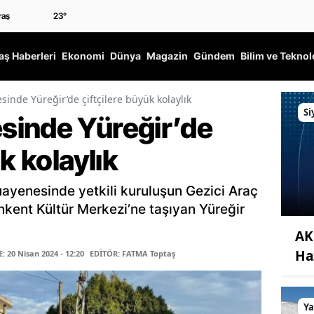
23
°
ş Haberleri
Ekonomi
Dünya
Magazin
Gündem
Bilim ve Teknol
inde Yüreğir’de çiftçilere büyük kolaylık
Si
sinde Yüreğir’de
ük kolaylık
ayenesinde yetkili kuruluşun Gezici Araç
ent Kültür Merkezi’ne taşıyan Yüreğir
AK 
Ha
 20 Nisan 2024 - 12:20
EDİTÖR: FATMA Toptaş
Y