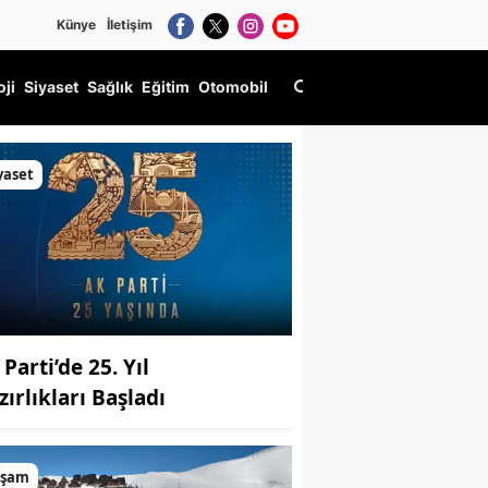
Künye
İletişim
oji
Siyaset
Sağlık
Eğitim
Otomobil
yaset
Parti’de 25. Yıl
zırlıkları Başladı
aşam