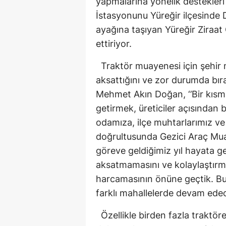
yapmalarına yönelik destekleri
İstasyonunu Yüreğir ilçesinde 
ayağına taşıyan Yüreğir Ziraa
ettiriyor.
Traktör muayenesi için şehir me
aksattığını ve zor durumda bıra
Mehmet Akın Doğan, ‘’Bir kısmı
getirmek, üreticiler açısından
odamıza, ilçe muhtarlarımız ve 
doğrultusunda Gezici Araç Mua
göreve geldiğimiz yıl hayata ge
aksatmamasını ve kolaylaştırm
harcamasının önüne geçtik. 
farklı mahallelerde devam edece
Özellikle birden fazla traktöre 