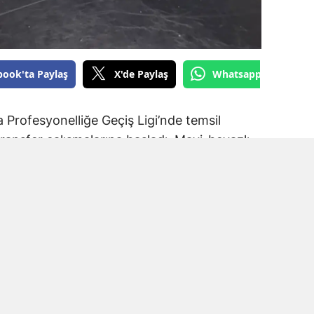
book'ta Paylaş
X'de Paylaş
Whatsapp'tan Gönde
Profesyonelliğe Geçiş Ligi’nde temsil
ransfer çalışmalarına başladı. Mavi-beyazlı
a Spor forması giyen Muhammet Kadir Arslan
.