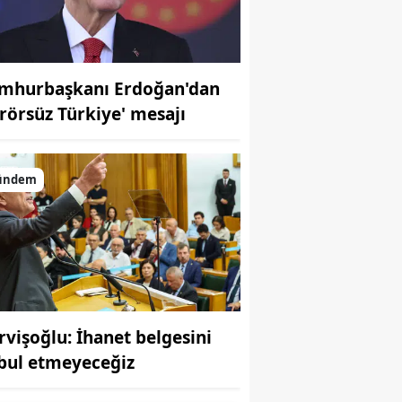
mhurbaşkanı Erdoğan'dan
erörsüz Türkiye' mesajı
ündem
rvişoğlu: İhanet belgesini
bul etmeyeceğiz