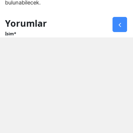
bulunabilecek.
Yorumlar
İsim*
Yorum Yazın (500 Karakter)
GÖNDER
Yorum yazma kurallarını
okumuş ve kabul etmiş sayılırsınız