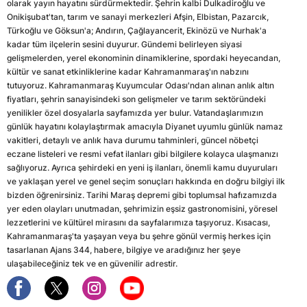
olarak yayın hayatını sürdürmektedir. Şehrin kalbi Dulkadiroğlu ve
Onikişubat'tan, tarım ve sanayi merkezleri Afşin, Elbistan, Pazarcık,
Türkoğlu ve Göksun'a; Andırın, Çağlayancerit, Ekinözü ve Nurhak'a
kadar tüm ilçelerin sesini duyurur. Gündemi belirleyen siyasi
gelişmelerden, yerel ekonominin dinamiklerine, spordaki heyecandan,
kültür ve sanat etkinliklerine kadar Kahramanmaraş'ın nabzını
tutuyoruz. Kahramanmaraş Kuyumcular Odası'ndan alınan anlık altın
fiyatları, şehrin sanayisindeki son gelişmeler ve tarım sektöründeki
yenilikler özel dosyalarla sayfamızda yer bulur. Vatandaşlarımızın
günlük hayatını kolaylaştırmak amacıyla Diyanet uyumlu günlük namaz
vakitleri, detaylı ve anlık hava durumu tahminleri, güncel nöbetçi
eczane listeleri ve resmi vefat ilanları gibi bilgilere kolayca ulaşmanızı
sağlıyoruz. Ayrıca şehirdeki en yeni iş ilanları, önemli kamu duyuruları
ve yaklaşan yerel ve genel seçim sonuçları hakkında en doğru bilgiyi ilk
bizden öğrenirsiniz. Tarihi Maraş depremi gibi toplumsal hafızamızda
yer eden olayları unutmadan, şehrimizin eşsiz gastronomisini, yöresel
lezzetlerini ve kültürel mirasını da sayfalarımıza taşıyoruz. Kısacası,
Kahramanmaraş'ta yaşayan veya bu şehre gönül vermiş herkes için
tasarlanan Ajans 344, habere, bilgiye ve aradığınız her şeye
ulaşabileceğiniz tek ve en güvenilir adrestir.