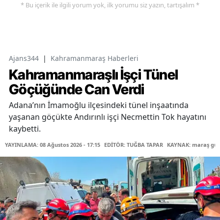
* Bu içerik ile ilgili yorum yok, ilk yorumu siz yazın, tartışalım *
Ajans344
|
Kahramanmaraş Haberleri
Kahramanmaraşlı İşçi Tünel
Göçüğünde Can Verdi
Adana’nın İmamoğlu ilçesindeki tünel inşaatında
yaşanan göçükte Andırınlı işçi Necmettin Tok hayatını
kaybetti.
YAYINLAMA: 08 Ağustos 2026 - 17:15
EDİTÖR: TUĞBA TAPAR
KAYNAK: maraş gü