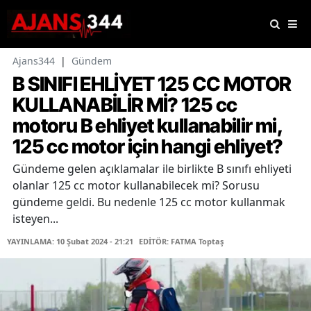
Ajans344
|
Gündem
B SINIFI EHLİYET 125 CC MOTOR
KULLANABİLİR Mİ? 125 cc
motoru B ehliyet kullanabilir mi,
125 cc motor için hangi ehliyet?
Gündeme gelen açıklamalar ile birlikte B sınıfı ehliyeti
olanlar 125 cc motor kullanabilecek mi? Sorusu
gündeme geldi. Bu nedenle 125 cc motor kullanmak
isteyen...
YAYINLAMA: 10 Şubat 2024 - 21:21
EDİTÖR: FATMA Toptaş