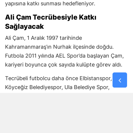
yapısına katkı sunması hedefleniyor.
Ali Çam Tecrübesiyle Katkı
Sağlayacak
Ali Çam, 1 Aralık 1997 tarihinde
Kahramanmaraş’ın Nurhak ilçesinde doğdu.
Futbola 2011 yılında AEL Spor’da başlayan Çam,
kariyeri boyunca çok sayıda kulüpte görev aldı.
Tecrübeli futbolcu daha önce Elbistanspor,
Köyceğiz Belediyespor, Ula Belediye Spor,
Marmaris Gücü Spor Kulübü, Dalyanspor,
Ortaköy Spor, Göksun Ülkü Spor, Araban
Belediye Spor ve Elbistan Feda Spor formalarını
giydi.