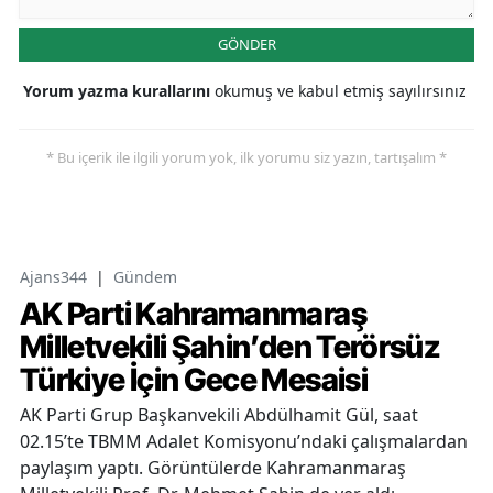
GÖNDER
Yorum yazma kurallarını
okumuş ve kabul etmiş sayılırsınız
* Bu içerik ile ilgili yorum yok, ilk yorumu siz yazın, tartışalım *
Ajans344
|
Gündem
AK Parti Kahramanmaraş
Milletvekili Şahin’den Terörsüz
Türkiye İçin Gece Mesaisi
AK Parti Grup Başkanvekili Abdülhamit Gül, saat
02.15’te TBMM Adalet Komisyonu’ndaki çalışmalardan
paylaşım yaptı. Görüntülerde Kahramanmaraş