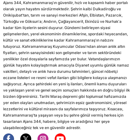
Ajans 344, Kahramanmaraş'ın güvenilir, hızlı ve kapsamlı haber portalı
olarak yayın hayatını sürdürmektedir. Şehrin kalbi Dulkadiroğlu ve
Onikişubat'tan, tarım ve sanayi merkezleri Afşin, Elbistan, Pazarcık,
Türkoğlu ve Göksun'a; Andırın, Çağlayancerit, Ekinözü ve Nurhak'a
kadar tüm ilçelerin sesini duyurur. Gündemi belirleyen siyasi
gelişmelerden, yerel ekonominin dinamiklerine, spordaki heyecandan,
kültür ve sanat etkinliklerine kadar Kahramanmaraş'ın nabzını
tutuyoruz. Kahramanmaraş Kuyumcular Odası'ndan alınan anlık altın
fiyatları, şehrin sanayisindeki son gelişmeler ve tarım sektöründeki
yenilikler özel dosyalarla sayfamızda yer bulur. Vatandaşlarımızın
günlük hayatını kolaylaştırmak amacıyla Diyanet uyumlu günlük namaz
vakitleri, detaylı ve anlık hava durumu tahminleri, güncel nöbetçi
eczane listeleri ve resmi vefat ilanları gibi bilgilere kolayca ulaşmanızı
sağlıyoruz. Ayrıca şehirdeki en yeni iş ilanları, önemli kamu duyuruları
ve yaklaşan yerel ve genel seçim sonuçları hakkında en doğru bilgiyi ilk
bizden öğrenirsiniz. Tarihi Maraş depremi gibi toplumsal hafızamızda
yer eden olayları unutmadan, şehrimizin eşsiz gastronomisini, yöresel
lezzetlerini ve kültürel mirasını da sayfalarımıza taşıyoruz. Kısacası,
Kahramanmaraş'ta yaşayan veya bu şehre gönül vermiş herkes için
tasarlanan Ajans 344, habere, bilgiye ve aradığınız her şeye
ulaşabileceğiniz tek ve en güvenilir adrestir.