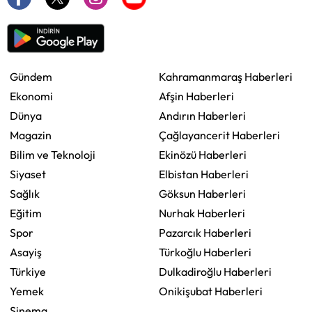
Gündem
Kahramanmaraş Haberleri
Ekonomi
Afşin Haberleri
Dünya
Andırın Haberleri
Magazin
Çağlayancerit Haberleri
Bilim ve Teknoloji
Ekinözü Haberleri
Siyaset
Elbistan Haberleri
Sağlık
Göksun Haberleri
Eğitim
Nurhak Haberleri
Spor
Pazarcık Haberleri
Asayiş
Türkoğlu Haberleri
Türkiye
Dulkadiroğlu Haberleri
Yemek
Onikişubat Haberleri
Sinema