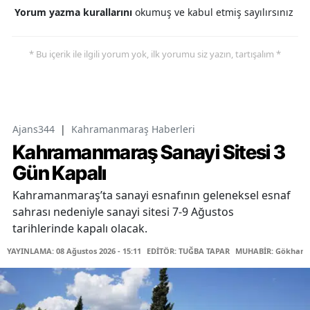
Yorum yazma kurallarını
okumuş ve kabul etmiş sayılırsınız
* Bu içerik ile ilgili yorum yok, ilk yorumu siz yazın, tartışalım *
Ajans344
|
Kahramanmaraş Haberleri
Kahramanmaraş Sanayi Sitesi 3
Gün Kapalı
Kahramanmaraş’ta sanayi esnafının geleneksel esnaf
sahrası nedeniyle sanayi sitesi 7-9 Ağustos
tarihlerinde kapalı olacak.
YAYINLAMA: 08 Ağustos 2026 - 15:11
EDİTÖR: TUĞBA TAPAR
MUHABİR: Gökhan 