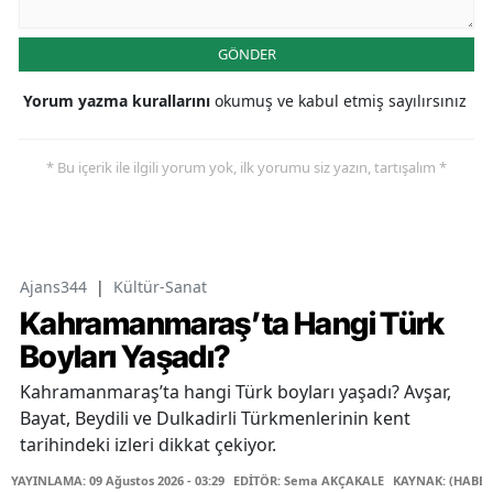
GÖNDER
Yorum yazma kurallarını
okumuş ve kabul etmiş sayılırsınız
* Bu içerik ile ilgili yorum yok, ilk yorumu siz yazın, tartışalım *
Ajans344
|
Kültür-Sanat
Kahramanmaraş’ta Hangi Türk
Boyları Yaşadı?
Kahramanmaraş’ta hangi Türk boyları yaşadı? Avşar,
Bayat, Beydili ve Dulkadirli Türkmenlerinin kent
tarihindeki izleri dikkat çekiyor.
YAYINLAMA: 09 Ağustos 2026 - 03:29
EDİTÖR: Sema AKÇAKALE
KAYNAK: (HABER