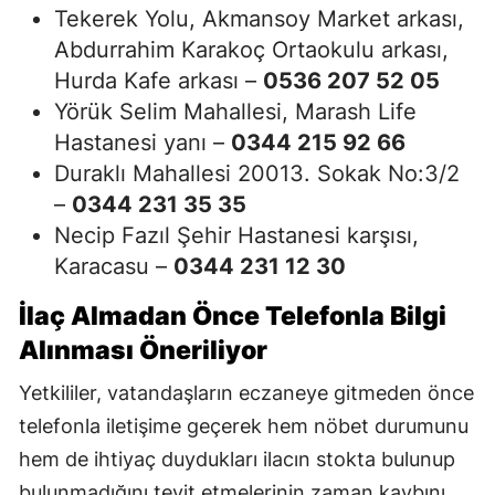
Tekerek Yolu, Akmansoy Market arkası,
Abdurrahim Karakoç Ortaokulu arkası,
Hurda Kafe arkası –
0536 207 52 05
Yörük Selim Mahallesi, Marash Life
Hastanesi yanı –
0344 215 92 66
Duraklı Mahallesi 20013. Sokak No:3/2
–
0344 231 35 35
Necip Fazıl Şehir Hastanesi karşısı,
Karacasu –
0344 231 12 30
İlaç Almadan Önce Telefonla Bilgi
Alınması Öneriliyor
Yetkililer, vatandaşların eczaneye gitmeden önce
telefonla iletişime geçerek hem nöbet durumunu
hem de ihtiyaç duydukları ilacın stokta bulunup
bulunmadığını teyit etmelerinin zaman kaybını