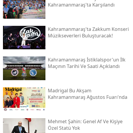
Kahramanmaraş'ta Karşılandı
Kahramanmaraş'ta Zakkum Konseri
Müzikseverleri Buluşturacak!
Kahramanmaraş İstiklalspor'un İlk
Maçının Tarihi Ve Saati Açıklandı
Madrigal Bu Akşam
Kahramanmaraş Ağustos Fuarı'nda
Mehmet Şahin: Genel Af Ve Kişiye
Özel Statü Yok