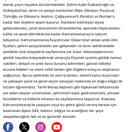
olarak yayın hayatını sürdürmektedir. Şehrin kalbi Dulkadiroğlu ve
Onikişubat'tan, tarım ve sanayi merkezleri Afşin, Elbistan, Pazarcık,
Türkoğlu ve Göksun'a; Andırın, Çağlayancerit, Ekinözü ve Nurhak'a
kadar tüm ilçelerin sesini duyurur. Gündemi belirleyen siyasi
gelişmelerden, yerel ekonominin dinamiklerine, spordaki heyecandan,
kültür ve sanat etkinliklerine kadar Kahramanmaraş'ın nabzını
tutuyoruz. Kahramanmaraş Kuyumcular Odası'ndan alınan anlık altın
fiyatları, şehrin sanayisindeki son gelişmeler ve tarım sektöründeki
yenilikler özel dosyalarla sayfamızda yer bulur. Vatandaşlarımızın
günlük hayatını kolaylaştırmak amacıyla Diyanet uyumlu günlük namaz
vakitleri, detaylı ve anlık hava durumu tahminleri, güncel nöbetçi
eczane listeleri ve resmi vefat ilanları gibi bilgilere kolayca ulaşmanızı
sağlıyoruz. Ayrıca şehirdeki en yeni iş ilanları, önemli kamu duyuruları
ve yaklaşan yerel ve genel seçim sonuçları hakkında en doğru bilgiyi ilk
bizden öğrenirsiniz. Tarihi Maraş depremi gibi toplumsal hafızamızda
yer eden olayları unutmadan, şehrimizin eşsiz gastronomisini, yöresel
lezzetlerini ve kültürel mirasını da sayfalarımıza taşıyoruz. Kısacası,
Kahramanmaraş'ta yaşayan veya bu şehre gönül vermiş herkes için
tasarlanan Ajans 344, habere, bilgiye ve aradığınız her şeye
ulaşabileceğiniz tek ve en güvenilir adrestir.