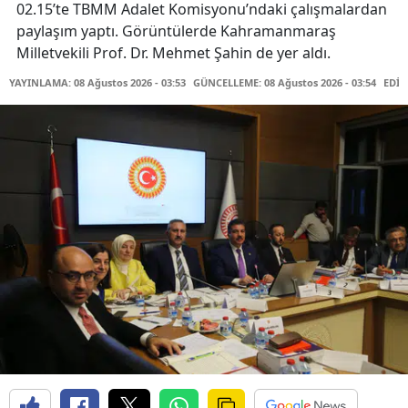
02.15’te TBMM Adalet Komisyonu’ndaki çalışmalardan
paylaşım yaptı. Görüntülerde Kahramanmaraş
Milletvekili Prof. Dr. Mehmet Şahin de yer aldı.
YAYINLAMA: 08 Ağustos 2026 - 03:53
GÜNCELLEME: 08 Ağustos 2026 - 03:54
EDİT