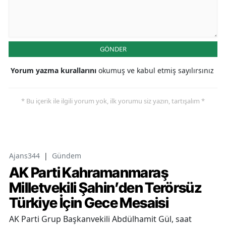
GÖNDER
Yorum yazma kurallarını
okumuş ve kabul etmiş sayılırsınız
* Bu içerik ile ilgili yorum yok, ilk yorumu siz yazın, tartışalım *
Ajans344
|
Gündem
AK Parti Kahramanmaraş
Milletvekili Şahin’den Terörsüz
Türkiye İçin Gece Mesaisi
AK Parti Grup Başkanvekili Abdülhamit Gül, saat