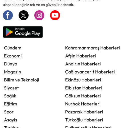
ulaşabileceğiniz tek ve en güvenilir adrestir.
Gündem
Kahramanmaraş Haberleri
Ekonomi
Afşin Haberleri
Dünya
Andırın Haberleri
Magazin
Çağlayancerit Haberleri
Bilim ve Teknoloji
Ekinözü Haberleri
Siyaset
Elbistan Haberleri
Sağlık
Göksun Haberleri
Eğitim
Nurhak Haberleri
Spor
Pazarcık Haberleri
Asayiş
Türkoğlu Haberleri
Türkiye
Dulkadiroğlu Haberleri