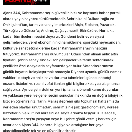
Ajans 344, Kahramanmaraş'ın güvenilir, hızlı ve kapsamlı haber portalı
olarak yayın hayatını sürdürmektedir. Şehrin kalbi Dulkadiroğlu ve
Onikişubat'tan, tarım ve sanayi merkezleri Afşin, Elbistan, Pazarcık,
Türkoğlu ve Göksun'a; Andırın, Çağlayancerit, Ekinözü ve Nurhak'a
kadar tüm ilçelerin sesini duyurur. Gündemi belirleyen siyasi
gelişmelerden, yerel ekonominin dinamiklerine, spordaki heyecandan,
kültür ve sanat etkinliklerine kadar Kahramanmaraş'ın nabzını
tutuyoruz. Kahramanmaraş Kuyumcular Odası'ndan alınan anlık altın
fiyatları, şehrin sanayisindeki son gelişmeler ve tarım sektöründeki
yenilikler özel dosyalarla sayfamızda yer bulur. Vatandaşlarımızın
günlük hayatını kolaylaştırmak amacıyla Diyanet uyumlu günlük namaz
vakitleri, detaylı ve anlık hava durumu tahminleri, güncel nöbetçi
eczane listeleri ve resmi vefat ilanları gibi bilgilere kolayca ulaşmanızı
sağlıyoruz. Ayrıca şehirdeki en yeni iş ilanları, önemli kamu duyuruları
ve yaklaşan yerel ve genel seçim sonuçları hakkında en doğru bilgiyi ilk
bizden öğrenirsiniz. Tarihi Maraş depremi gibi toplumsal hafızamızda
yer eden olayları unutmadan, şehrimizin eşsiz gastronomisini, yöresel
lezzetlerini ve kültürel mirasını da sayfalarımıza taşıyoruz. Kısacası,
Kahramanmaraş'ta yaşayan veya bu şehre gönül vermiş herkes için
tasarlanan Ajans 344, habere, bilgiye ve aradığınız her şeye
ulaşabileceğiniz tek ve en güvenilir adrestir.