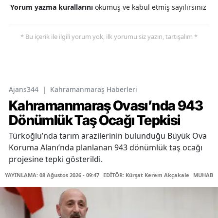
Yorum yazma kurallarını
okumuş ve kabul etmiş sayılırsınız
* Bu içerik ile ilgili yorum yok, ilk yorumu siz yazın, tartışalım *
Ajans344
|
Kahramanmaraş Haberleri
Kahramanmaraş Ovası’nda 943
Dönümlük Taş Ocağı Tepkisi
Türkoğlu’nda tarım arazilerinin bulunduğu Büyük Ova
Koruma Alanı’nda planlanan 943 dönümlük taş ocağı
projesine tepki gösterildi.
YAYINLAMA: 08 Ağustos 2026 - 09:47
EDİTÖR: Kürşat Kerem Akçakale
MUHABİR