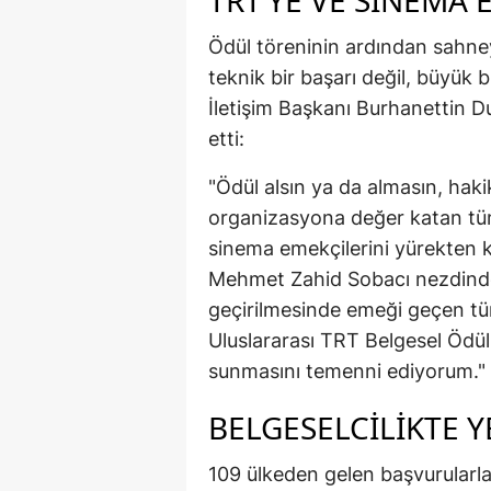
TRT’YE VE SİNEMA
Ödül töreninin ardından sahney
teknik bir başarı değil, büyük b
İletişim Başkanı Burhanettin D
etti:
"Ödül alsın ya da almasın, haki
organizasyona değer katan tüm
sinema emekçilerini yürekten
Mehmet Zahid Sobacı nezdinde
geçirilmesinde emeği geçen tü
Uluslararası TRT Belgesel Ödüll
sunmasını temenni ediyorum."
BELGESELCİLİKTE 
109 ülkeden gelen başvurularla