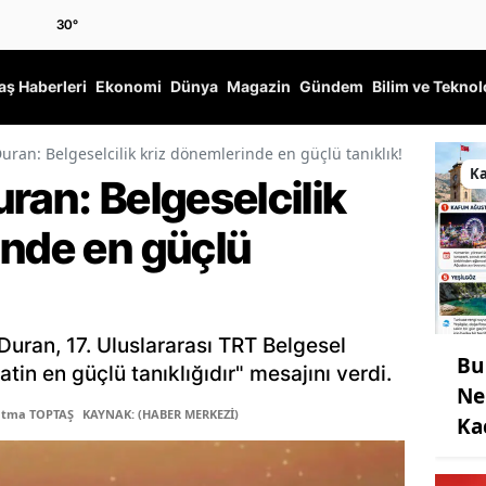
30
°
ş Haberleri
Ekonomi
Dünya
Magazin
Gündem
Bilim ve Teknol
uran: Belgeselcilik kriz dönemlerinde en güçlü tanıklık!
K
ran: Belgeselcilik
inde en güçlü
Duran, 17. Uluslararası TRT Belgesel
Bu
tin en güçlü tanıklığıdır" mesajını verdi.
Ne
atma TOPTAŞ
KAYNAK: (HABER MERKEZİ)
Ka