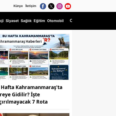
Künye
İletişim
oji
Siyaset
Sağlık
Eğitim
Otomobil
ahramanmaraş Haberleri
 Hafta Kahramanmaraş'ta
reye Gidilir? İşte
çırılmayacak 7 Rota