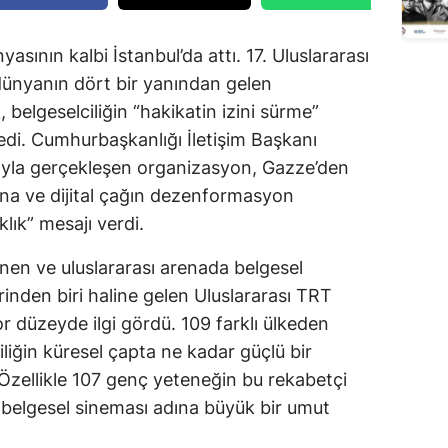
sının kalbi İstanbul’da attı. 17. Uluslararası
dünyanın dört bir yanından gelen
, belgeselciliğin “hakikatin izini sürme”
edi. Cumhurbaşkanlığı İletişim Başkanı
rıyla gerçekleşen organizasyon, Gazze’den
ına ve dijital çağın dezenformasyon
klık” mesajı verdi.
nen ve uluslararası arenada belgesel
erinden biri haline gelen Uluslararası TRT
or düzeyde ilgi gördü. 109 farklı ülkeden
liğin küresel çapta ne kadar güçlü bir
ı. Özellikle 107 genç yeteneğin bu rekabetçi
 belgesel sineması adına büyük bir umut