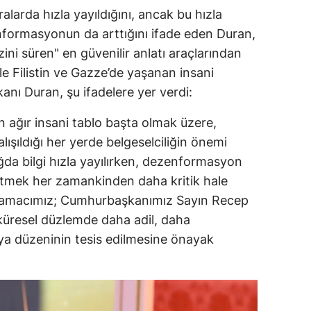
alarda hızla yayıldığını, ancak bu hızla
nformasyonun da arttığını ifade eden Duran,
ini süren" en güvenilir anlatı araçlarından
kle Filistin ve Gazze’de yaşanan insani
şkanı Duran, şu ifadelere yer verdi:
n ağır insani tablo başta olmak üzere,
lışıldığı her yerde belgeselciliğin önemi
ğda bilgi hızla yayılırken, dezenformasyon
tmek her zamankinden daha kritik hale
im amacımız; Cumhurbaşkanımız Sayın Recep
 küresel düzlemde daha adil, daha
ünya düzeninin tesis edilmesine önayak