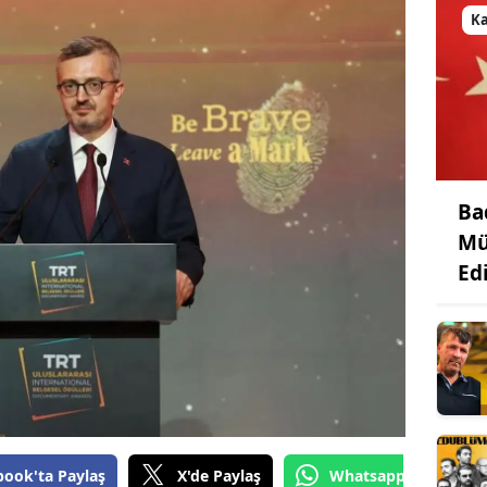
K
Ba
Mü
Edi
book'ta Paylaş
X'de Paylaş
Whatsapp'tan Gönde