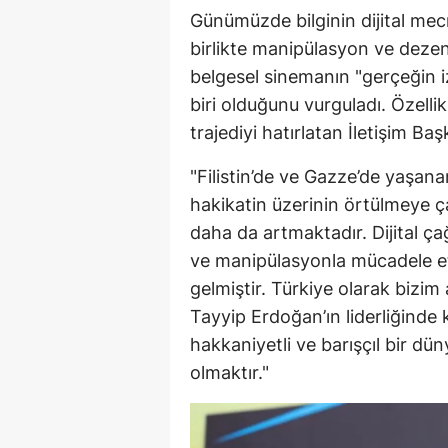
Günümüzde bilginin dijital mecr
birlikte manipülasyon ve deze
belgesel sinemanın "gerçeğin iz
biri olduğunu vurguladı. Özelli
trajediyi hatırlatan İletişim Ba
"Filistin’de ve Gazze’de yaşana
hakikatin üzerinin örtülmeye ça
daha da artmaktadır. Dijital ça
ve manipülasyonla mücadele e
gelmiştir. Türkiye olarak biz
Tayyip Erdoğan’ın liderliğinde
hakkaniyetli ve barışçıl bir d
olmaktır."