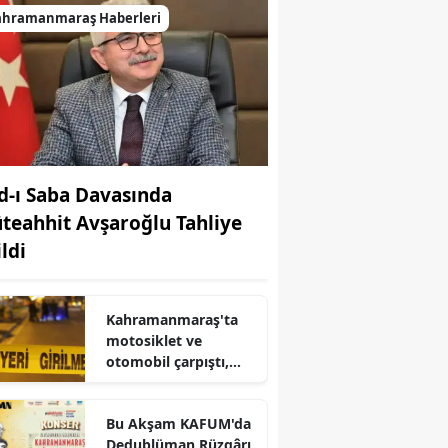
ahramanmaraş Haberleri
d-ı Saba Davasında
teahhit Avşaroğlu Tahliye
ldi
Kahramanmaraş'ta
motosiklet ve
otomobil çarpıştı,
sürücü hastanede
hayatını kaybetti
Bu Akşam KAFUM'da
r
Dedublüman Rüzgârı