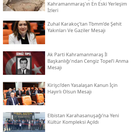
Kahramanmaraş'ın En Eski Yerleşim
İzleri
Zuhal Karakoç’tan Tbmm’de Şehit
Yakınları Ve Gaziler Mesajı
Ak Parti Kahramanmaraş İl
Başkanlığı'ndan Cengiz Topel’i Anma
Mesajı
Kirişci’den Yasalaşan Kanun İçin
Hayırlı Olsun Mesajı
Elbistan Karahasanuşağı’na Yeni
Kültür Kompleksi Açıldı