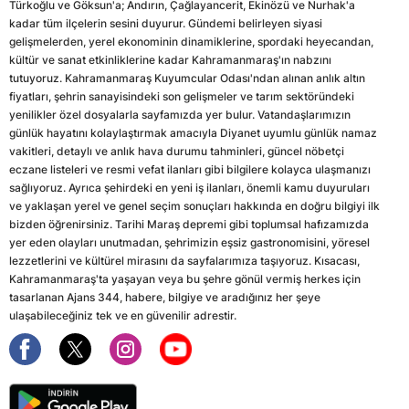
Türkoğlu ve Göksun'a; Andırın, Çağlayancerit, Ekinözü ve Nurhak'a
kadar tüm ilçelerin sesini duyurur. Gündemi belirleyen siyasi
gelişmelerden, yerel ekonominin dinamiklerine, spordaki heyecandan,
kültür ve sanat etkinliklerine kadar Kahramanmaraş'ın nabzını
tutuyoruz. Kahramanmaraş Kuyumcular Odası'ndan alınan anlık altın
fiyatları, şehrin sanayisindeki son gelişmeler ve tarım sektöründeki
yenilikler özel dosyalarla sayfamızda yer bulur. Vatandaşlarımızın
günlük hayatını kolaylaştırmak amacıyla Diyanet uyumlu günlük namaz
vakitleri, detaylı ve anlık hava durumu tahminleri, güncel nöbetçi
eczane listeleri ve resmi vefat ilanları gibi bilgilere kolayca ulaşmanızı
sağlıyoruz. Ayrıca şehirdeki en yeni iş ilanları, önemli kamu duyuruları
ve yaklaşan yerel ve genel seçim sonuçları hakkında en doğru bilgiyi ilk
bizden öğrenirsiniz. Tarihi Maraş depremi gibi toplumsal hafızamızda
yer eden olayları unutmadan, şehrimizin eşsiz gastronomisini, yöresel
lezzetlerini ve kültürel mirasını da sayfalarımıza taşıyoruz. Kısacası,
Kahramanmaraş'ta yaşayan veya bu şehre gönül vermiş herkes için
tasarlanan Ajans 344, habere, bilgiye ve aradığınız her şeye
ulaşabileceğiniz tek ve en güvenilir adrestir.