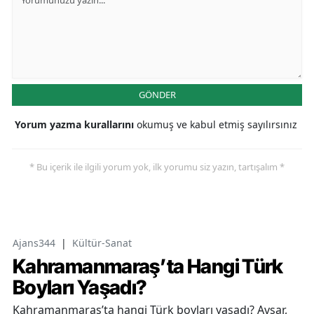
GÖNDER
Yorum yazma kurallarını
okumuş ve kabul etmiş sayılırsınız
* Bu içerik ile ilgili yorum yok, ilk yorumu siz yazın, tartışalım *
Ajans344
|
Kültür-Sanat
Kahramanmaraş’ta Hangi Türk
Boyları Yaşadı?
Kahramanmaraş’ta hangi Türk boyları yaşadı? Avşar,