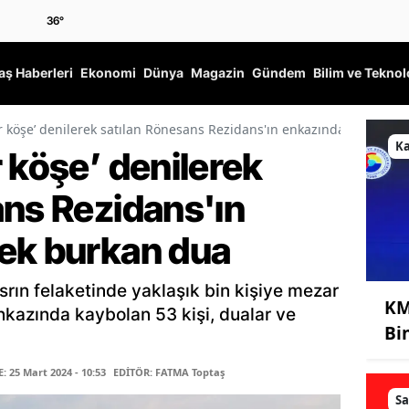
36
°
ş Haberleri
Ekonomi
Dünya
Magazin
Gündem
Bilim ve Teknol
r köşe’ denilerek satılan Rönesans Rezidans'ın enkazında yürek b
K
 köşe’ denilerek
ans Rezidans'ın
rek burkan dua
srın felaketinde yaklaşık bin kişiye mezar
KM
nkazında kaybolan 53 kişi, dualar ve
Bi
 25 Mart 2024 - 10:53
EDİTÖR: FATMA Toptaş
Sa