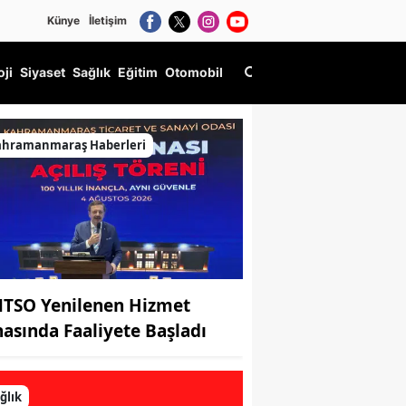
Künye
İletişim
oji
Siyaset
Sağlık
Eğitim
Otomobil
urkan dua
ahramanmaraş Haberleri
TSO Yenilenen Hizmet
nasında Faaliyete Başladı
ğlık