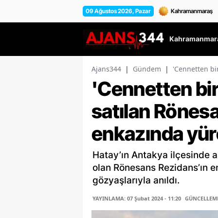
09 Ağustos 2026, Pazar
Kahramanmara
Ajans344
|
Gündem
|
'Cennetten bi
'Cennetten bir
satılan Rönes
enkazında yü
Hatay’ın Antakya ilçesinde a
olan Rönesans Rezidans’ın e
gözyaşlarıyla anıldı.
YAYINLAMA: 07 Şubat 2024 - 11:20
GÜNCELLEME: