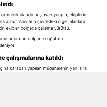
lındı
 ormanlık alanda başlayan yangın, ekiplerin
a alındı. Alevlerin çevredeki diğer alanlara
çin ekipler bölgede çalışma yürüttü.
asının ardından bölgede soğutma
leniyor.
e çalışmalarına katıldı
ngına karadan yapılan müdahalenin yanı sıra
likopterler yangının etkili olduğu noktalara
arına katıldı.
yle yangının yayılması önlendi ve alevler