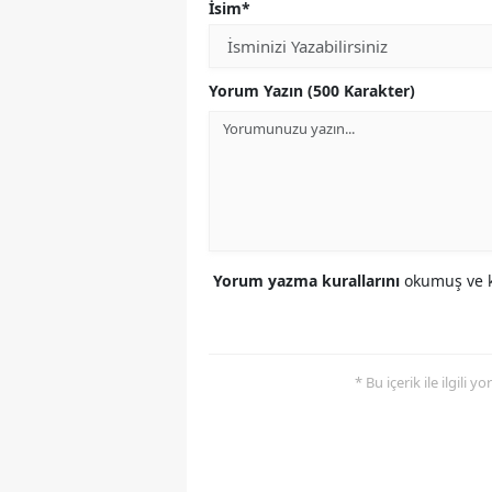
İsim*
Yorum Yazın (500 Karakter)
Yorum yazma kurallarını
okumuş ve k
* Bu içerik ile ilgili 