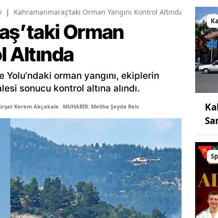
i
|
Kahramanmaraş’taki Orman Yangını Kontrol Altında
K
ş’taki Orman
l Altında
Yolu’ndaki orman yangını, ekiplerin
si sonucu kontrol altına alındı.
Ka
ürşat Kerem Akçakale
MUHABİR: Meliha Şeyda Reis
Sa
Sp