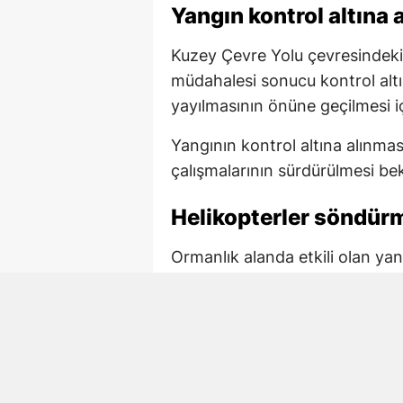
Yangın kontrol altına a
Kuzey Çevre Yolu çevresindeki
müdahalesi sonucu kontrol altın
yayılmasının önüne geçilmesi i
Yangının kontrol altına alınm
çalışmalarının sürdürülmesi bek
Helikopterler söndürm
Ormanlık alanda etkili olan ya
havadan da destek sağlandı. He
su bırakarak söndürme çalışmal
Ekiplerin koordineli müdahalesi
kontrol altına alındı.