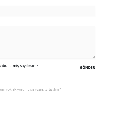
abul etmiş sayılırsınız
GÖNDER
yorum yok, ilk yorumu siz yazın, tartışalım *