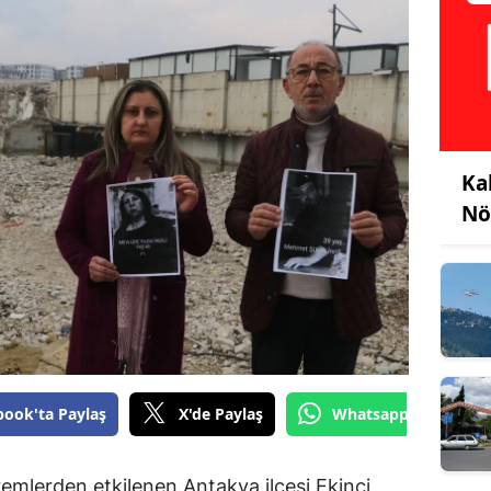
Ka
Nö
book'ta Paylaş
X'de Paylaş
Whatsapp'tan Gönde
lerden etkilenen Antakya ilçesi Ekinci