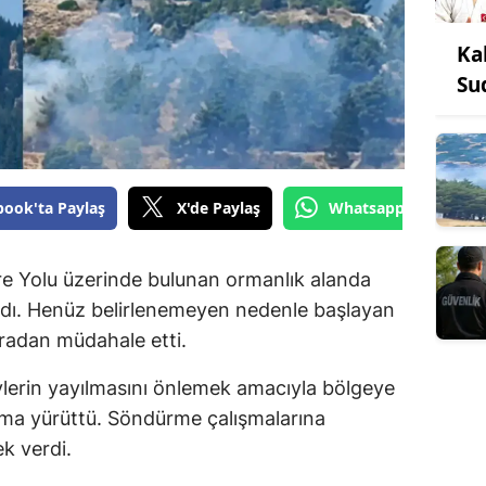
Ka
Su
book'ta Paylaş
X'de Paylaş
Whatsapp'tan Gönde
 Yolu üzerinde bulunan ormanlık alanda
ındı. Henüz belirlenemeyen nedenle başlayan
radan müdahale etti.
evlerin yayılmasını önlemek amacıyla bölgeye
şma yürüttü. Söndürme çalışmalarına
k verdi.