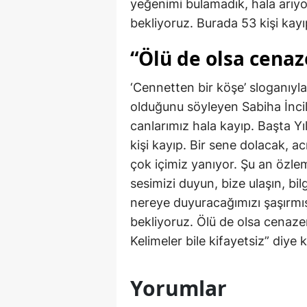
yeğenimi bulamadık, hala arıy
bekliyoruz. Burada 53 kişi kay
“Ölü de olsa cenaz
‘Cennetten bir köşe’ sloganıyla
olduğunu söyleyen Sabiha İncil
canlarımız hala kayıp. Başta Y
kişi kayıp. Bir sene dolacak, 
çok içimiz yanıyor. Şu an özlem
sesimizi duyun, bize ulaşın, bil
nereye duyuracağımızı şaşırmış
bekliyoruz. Ölü de olsa cenazem
Kelimeler bile kifayetsiz” diye 
Yorumlar