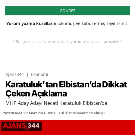
GÖNDER
Yorum yazma kurallarını
okumuş ve kabul etmiş sayılırsınız
* Bu içerik ile ilgili yorum yok, ilk yorumu siz yazın, tartışalım *
Ajans344
|
Ekonomi
Karatuluk’tan Elbistan’da Dikkat
Çeken Açıklama
MHP Aday Adayı Necati Karatuluk Elbistan’da
YAYINLAMA: 02 Mart 2014 - 09:09
EDİTÖR: Muhammed KİRİŞCİ