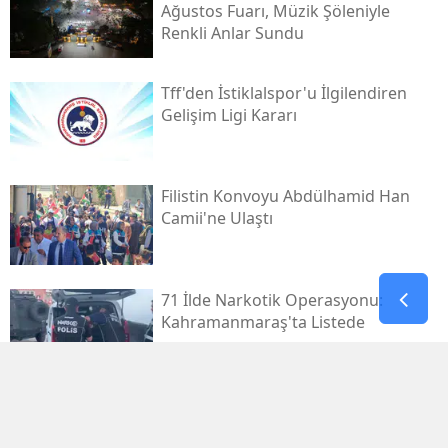
Ağustos Fuarı, Müzik Şöleniyle
Renkli Anlar Sundu
Tff'den İstiklalspor'u İlgilendiren
Gelişim Ligi Kararı
Filistin Konvoyu Abdülhamid Han
Camii'ne Ulaştı
71 İlde Narkotik Operasyonu:
Kahramanmaraş'ta Listede
Kahramanmaraş Deprem
Davalarında 14 Dosya Yargıtay'da