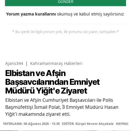
GÖNDER
Yorum yazma kurallarını
okumuş ve kabul etmiş sayılırsınız
* Bu içerik ile ilgili yorum yok, ilk yorumu siz yazın, tartışalım *
Ajans344
|
Kahramanmaraş Haberleri
Elbistan ve Afşin
Başsavcılarından Emniyet
Müdürü Yiğit'e Ziyaret
Elbistan ve Afşin Cumhuriyet Başsavcıları ile Polis
Başmüfettişi İsmail Polat, İl Emniyet Müdürü Hasan
Yiğit'i makamında ziyaret etti.
YAYINLAMA: 06 Ağustos 2026 - 15:30
EDİTÖR: Kürşat Kerem Akçakale
KAYNAK: 