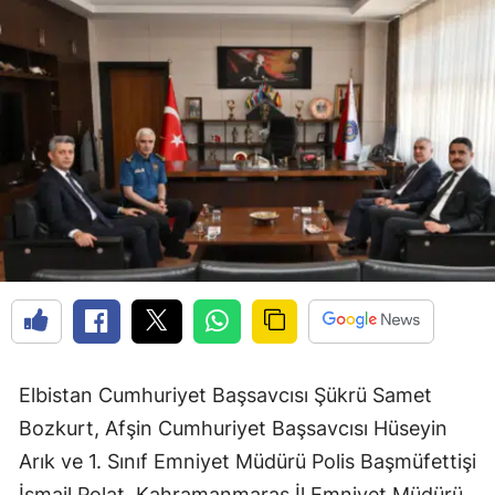
Elbistan Cumhuriyet Başsavcısı Şükrü Samet
Bozkurt, Afşin Cumhuriyet Başsavcısı Hüseyin
Arık ve 1. Sınıf Emniyet Müdürü Polis Başmüfettişi
İsmail Polat, Kahramanmaraş İl Emniyet Müdürü