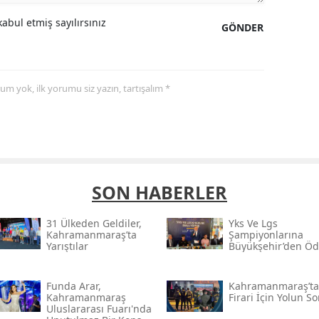
abul etmiş sayılırsınız
GÖNDER
yorum yok, ilk yorumu siz yazın, tartışalım *
SON HABERLER
31 Ülkeden Geldiler,
Yks Ve Lgs
Kahramanmaraş’ta
Şampiyonlarına
Yarıştılar
Büyükşehir’den Öd
Funda Arar,
Kahramanmaraş’ta I
Kahramanmaraş
Firari İçin Yolun S
Uluslararası Fuarı'nda