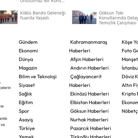
Unutulmaz Bir Konser
Verecek
Köklü Bando Geleneği
Göksun Toki̇
Fuarda Yaşadı
Konutlarında Detay
Temizlik Çalışması
Gündem
Kahramanmaraş
Köşe Ya
Ekonomi
Haberleri
Foto Ga
Dünya
Afşin Haberleri
Manşet
Magazin
Andırın Haberleri
İstanbu
Bilim ve Teknoloji
Çağlayancerit
Döviz K
,
Siyaset
Haberleri
Altın Fi
çelerin
Sağlık
Ekinözü Haberleri
Kripto 
Eğitim
Elbistan Haberleri
Ekonom
ine
Spor
Göksun Haberleri
Nöbetç
nlık
Asayiş
Nurhak Haberleri
 ve
Türkiye
Pazarcık Haberleri
Yemek
Türkoğlu Haberleri