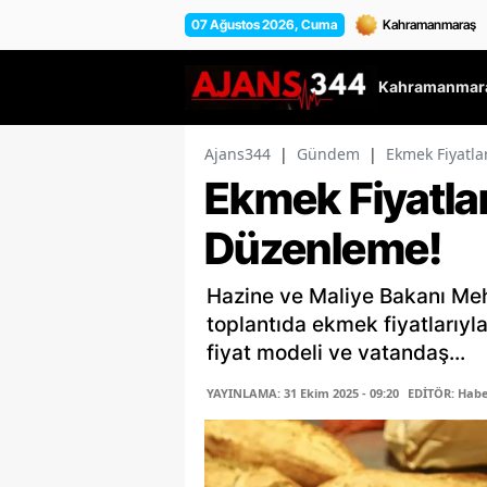
07 Ağustos 2026, Cuma
Kahramanmara
Ajans344
|
Gündem
|
Ekmek Fiyatla
Ekmek Fiyatlar
Düzenleme!
Hazine ve Maliye Bakanı Meh
toplantıda ekmek fiyatlarıyla 
fiyat modeli ve vatandaş...
YAYINLAMA: 31 Ekim 2025 - 09:20
EDİTÖR: Habe