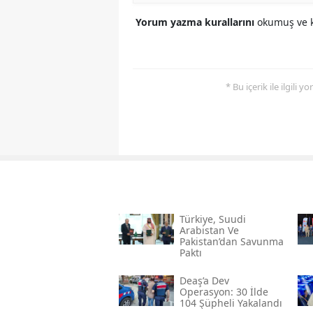
Yorum yazma kurallarını
okumuş ve k
* Bu içerik ile ilgili 
Türkiye, Suudi
Arabistan Ve
Pakistan’dan Savunma
Paktı
Deaş’a Dev
Operasyon: 30 İlde
104 Şüpheli Yakalandı