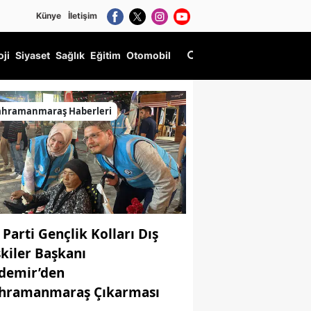
Künye
İletişim
oji
Siyaset
Sağlık
Eğitim
Otomobil
ahramanmaraş Haberleri
 Parti Gençlik Kolları Dış
şkiler Başkanı
demir’den
hramanmaraş Çıkarması