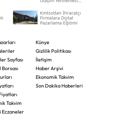
Ulaşım Yenilemesi
Başlatıldı
Kmtso’dan İhracatçı
lı
Firmalara Dijital
Pazarlama Eğitimi
zarları
Künye
leriler
Gizlilik Politikası
ler Sayfası
İletişim
l Borsası
Haber Arşivi
urları
Ekonomik Takvim
yatları
Son Dakika Haberleri
Fiyatları
ik Takvim
i Eczaneler