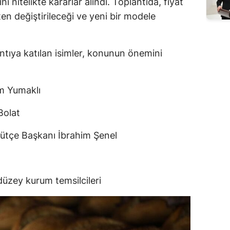
ihi nitelikte kararlar alındı. Toplantıda, fiyat
n değiştirileceği ve yeni bir modele
ntıya katılan isimler, konunun önemini
m Yumaklı
Bolat
Bütçe Başkanı İbrahim Şenel
 düzey kurum temsilcileri