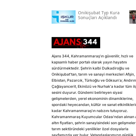
Onikişubat Typ Kura
Sonuçları Açıklandı
Ajans 344, Kahramanmaraş'ın güvenilir, hızlı ve
kapsamlı haber portalı olarak yayın hayatını
sürdürmektedir. Şehrin kalbi Dulkadiroğlu ve
Onikişubat'tan, tarım ve sanayi merkezleri Afşin,
Elbistan, Pazarcık, Türkoğlu ve Göksun'a; Andırın
Çağlayancerit, Ekinözü ve Nurhak'a kadar tüm il
sesini duyurur. Gündemi belirleyen siyasi
gelişmelerden, yerel ekonominin dinamiklerine,
spordaki heyecandan, kültür ve sanat etkinlikler
kadar Kahramanmaraş'ın nabzını tutuyoruz.
Kahramanmaraş Kuyumcular Odası'ndan alınan a
altın fiyatları, şehrin sanayisindeki son gelişmeler
tarım sektöründeki yenilikler özel dosyalarla
sayfamızda yer bulur. Vatandaşlarımızın günlük