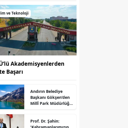
lim ve Teknoloji
Ü’lü Akademisyenlerden
fte Başarı
Andırın Belediye
r
Başkanı Gökşen’den
Millî Park Müdürlüğü
Açıklaması
Prof. Dr. Şahin:
'Kahramanlarımızın