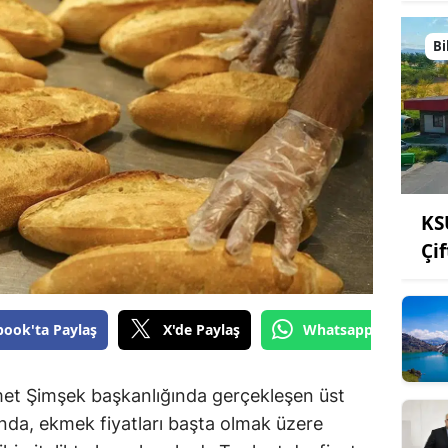
Bi
KS
Çi
book'ta Paylaş
X'de Paylaş
Whatsapp'tan Gönde
et Şimşek başkanlığında gerçekleşen üst
nda, ekmek fiyatları başta olmak üzere