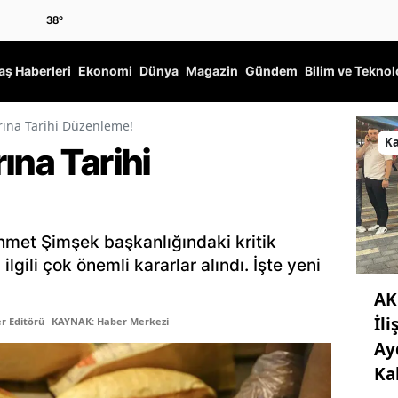
38
°
ş Haberleri
Ekonomi
Dünya
Magazin
Gündem
Bilim ve Teknol
rına Tarihi Düzenleme!
K
ına Tarihi
met Şimşek başkanlığındaki kritik
ilgili çok önemli kararlar alındı. İşte yeni
AK
İli
r Editörü
KAYNAK: Haber Merkezi
Ay
Ka