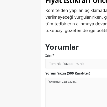
Fiyat İstikrarı Önc
Komite'den yapılan açıklamada
verilmeyeceği vurgulanırken, gı
tüm tedbirlerin alınmaya devam
tüketiciyi gözeten denge politi
Yorumlar
İsim*
Yorum Yazın (500 Karakter)