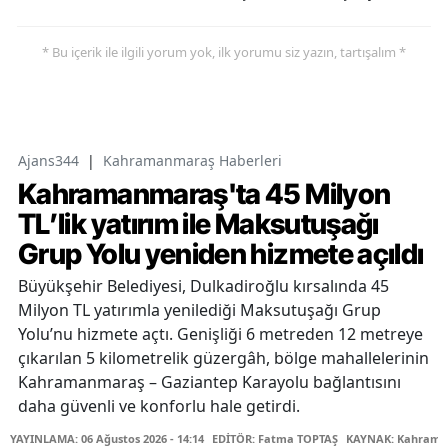
* Bu içerik ile ilgili yorum yok, ilk yorumu siz yazın, tartışalım *
Ajans344
|
Kahramanmaraş Haberleri
Kahramanmaraş'ta 45 Milyon
TL’lik yatırım ile Maksutuşağı
Grup Yolu yeniden hizmete açıldı
Büyükşehir Belediyesi, Dulkadiroğlu kırsalında 45
Milyon TL yatırımla yenilediği Maksutuşağı Grup
Yolu’nu hizmete açtı. Genişliği 6 metreden 12 metreye
çıkarılan 5 kilometrelik güzergâh, bölge mahallelerinin
Kahramanmaraş – Gaziantep Karayolu bağlantısını
daha güvenli ve konforlu hale getirdi.
YAYINLAMA: 06 Ağustos 2026 - 14:14
EDİTÖR: Fatma TOPTAŞ
KAYNAK: Kahraman