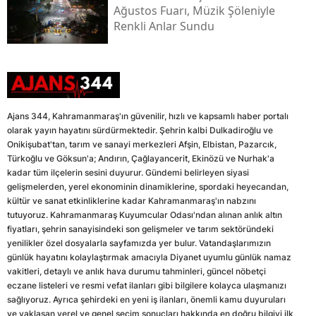
Ağustos Fuarı, Müzik Şöleniyle
Renkli Anlar Sundu
Ajans 344, Kahramanmaraş'ın güvenilir, hızlı ve kapsamlı haber portalı
olarak yayın hayatını sürdürmektedir. Şehrin kalbi Dulkadiroğlu ve
Onikişubat'tan, tarım ve sanayi merkezleri Afşin, Elbistan, Pazarcık,
Türkoğlu ve Göksun'a; Andırın, Çağlayancerit, Ekinözü ve Nurhak'a
kadar tüm ilçelerin sesini duyurur. Gündemi belirleyen siyasi
gelişmelerden, yerel ekonominin dinamiklerine, spordaki heyecandan,
kültür ve sanat etkinliklerine kadar Kahramanmaraş'ın nabzını
tutuyoruz. Kahramanmaraş Kuyumcular Odası'ndan alınan anlık altın
fiyatları, şehrin sanayisindeki son gelişmeler ve tarım sektöründeki
yenilikler özel dosyalarla sayfamızda yer bulur. Vatandaşlarımızın
günlük hayatını kolaylaştırmak amacıyla Diyanet uyumlu günlük namaz
vakitleri, detaylı ve anlık hava durumu tahminleri, güncel nöbetçi
eczane listeleri ve resmi vefat ilanları gibi bilgilere kolayca ulaşmanızı
sağlıyoruz. Ayrıca şehirdeki en yeni iş ilanları, önemli kamu duyuruları
ve yaklaşan yerel ve genel seçim sonuçları hakkında en doğru bilgiyi ilk