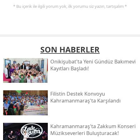
* Bu içerik ile ilgili yorum yok, ilk yorumu siz yazın, tartışalım *
SON HABERLER
Onikişubat'ta Yeni Gündüz Bakımevi
Kayıtları Başladı!
Filistin Destek Konvoyu
Kahramanmaraş'ta Karşılandı
Kahramanmaraş'ta Zakkum Konseri
Müzikseverleri Buluşturacak!