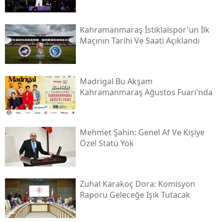
Kahramanmaraş İstiklalspor'un İlk
Maçının Tarihi Ve Saati Açıklandı
Madrigal Bu Akşam
Kahramanmaraş Ağustos Fuarı'nda
Mehmet Şahin: Genel Af Ve Kişiye
Özel Statü Yok
Zuhal Karakoç Dora: Komisyon
Raporu Geleceğe Işık Tutacak