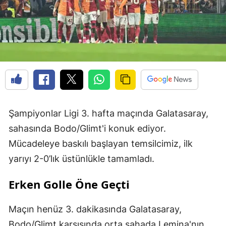
Şampiyonlar Ligi 3. hafta maçında Galatasaray,
sahasında Bodo/Glimt'i konuk ediyor.
Mücadeleye baskılı başlayan temsilcimiz, ilk
yarıyı 2-0’lık üstünlükle tamamladı.
Erken Golle Öne Geçti
Maçın henüz 3. dakikasında Galatasaray,
Bodo/Glimt karşısında orta sahada Lemina'nın