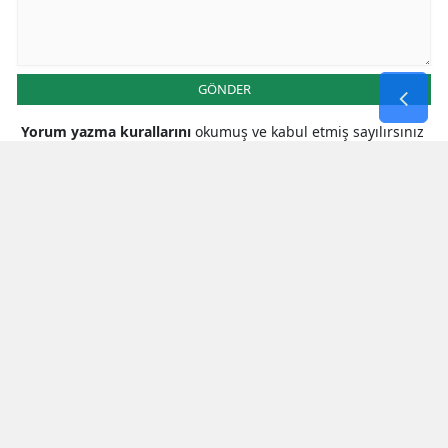
GÖNDER
Yorum yazma kurallarını
okumuş ve kabul etmiş sayılırsınız
* Bu içerik ile ilgili yorum yok, ilk yorumu siz yazın, tartışalım *
SON HABERLER
Kahramanmaraş Valiliğinde Ziyaret
Trafiği