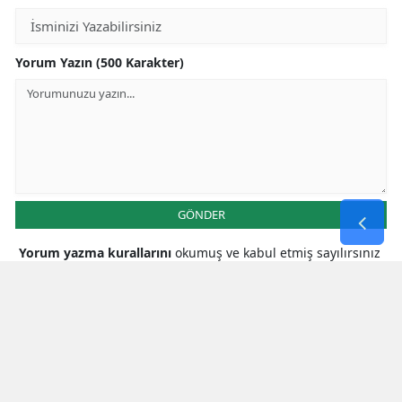
Yorum Yazın (500 Karakter)
GÖNDER
Yorum yazma kurallarını
okumuş ve kabul etmiş sayılırsınız
* Bu içerik ile ilgili yorum yok, ilk yorumu siz yazın, tartışalım *