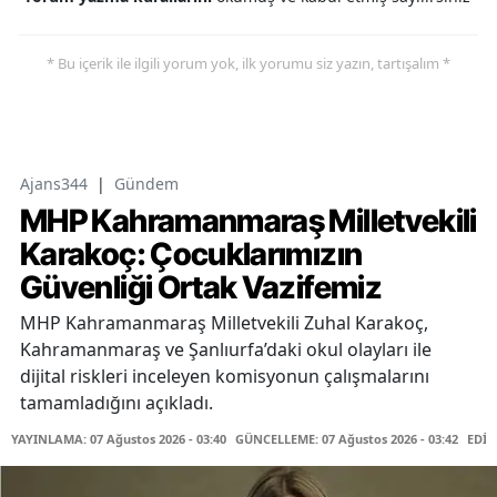
* Bu içerik ile ilgili yorum yok, ilk yorumu siz yazın, tartışalım *
Ajans344
|
Gündem
MHP Kahramanmaraş Milletvekili
Karakoç: Çocuklarımızın
Güvenliği Ortak Vazifemiz
MHP Kahramanmaraş Milletvekili Zuhal Karakoç,
Kahramanmaraş ve Şanlıurfa’daki okul olayları ile
dijital riskleri inceleyen komisyonun çalışmalarını
tamamladığını açıkladı.
YAYINLAMA: 07 Ağustos 2026 - 03:40
GÜNCELLEME: 07 Ağustos 2026 - 03:42
EDİT