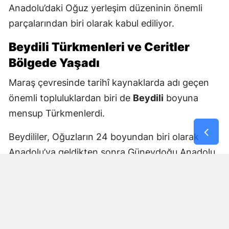
Anadolu’daki Oğuz yerleşim düzeninin önemli
parçalarından biri olarak kabul ediliyor.
Beydili Türkmenleri ve Ceritler
Bölgede Yaşadı
Maraş çevresinde tarihî kaynaklarda adı geçen
önemli topluluklardan biri de
Beydili
boyuna
mensup Türkmenlerdi.
Beydililer, Oğuzların 24 boyundan biri olarak
Anadolu’ya geldikten sonra Güneydoğu Anadolu
ve Çukurova çevresine yayıldı. Zamanla Dulkadirli
Türkmenlerinin önemli unsurlarından biri haline
geldiler.
Beydili boyuyla bağlantılı
Cerit ve Tecirli