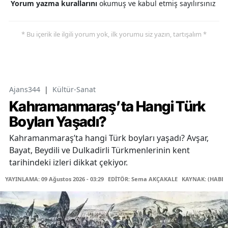
Yorum yazma kurallarını
okumuş ve kabul etmiş sayılırsınız
* Bu içerik ile ilgili yorum yok, ilk yorumu siz yazın, tartışalım *
Ajans344
|
Kültür-Sanat
Kahramanmaraş’ta Hangi Türk
Boyları Yaşadı?
Kahramanmaraş’ta hangi Türk boyları yaşadı? Avşar,
Bayat, Beydili ve Dulkadirli Türkmenlerinin kent
tarihindeki izleri dikkat çekiyor.
YAYINLAMA: 09 Ağustos 2026 - 03:29
EDİTÖR: Sema AKÇAKALE
KAYNAK: (HABER