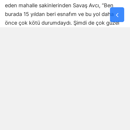
eden mahalle sakinlerinden Savaş Avcı, “Ben
burada 15 yıldan beri esnafım ve bu yol daha
önce çok kötü durumdaydı. Şimdi de çok güzel
hale getiriliyor. Büyükşehir Belediye Başkanımız
Fırat Görgel’e verdiği hizmetten dolayı çok
teşekkür ederim. Bizleri tozdan topraktan
kurtardı” dedi. Yapılan bakım, onarım ve asfalt
uygulamaları sayesinde ulaşımın daha güvenli ve
konforlu hale geldiğini söyleyen bir diğer mahalle
sakini İsmail Öksüz, “Yolumuz bozuktu. Bu yıl çok
yağmur yağdığı için yollarımızda çökmeler
oluşmuştu. Sağ olsun Büyükşehir Belediye
Başkanımız Fırat Görgel hizmet anlayışı ile
yollarımızı yaptı. Otoban gibi yol oldu burası”
ifadelerini kullandı.