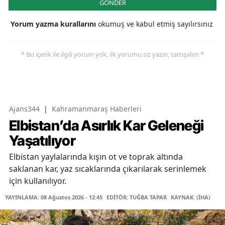
GÖNDER
Yorum yazma kurallarını
okumuş ve kabul etmiş sayılırsınız
* Bu içerik ile ilgili yorum yok, ilk yorumu siz yazın, tartışalım *
Ajans344
|
Kahramanmaraş Haberleri
Elbistan’da Asırlık Kar Geleneği
Yaşatılıyor
Elbistan yaylalarında kışın ot ve toprak altında
saklanan kar, yaz sıcaklarında çıkarılarak serinlemek
için kullanılıyor.
YAYINLAMA: 08 Ağustos 2026 - 12:45
EDİTÖR: TUĞBA TAPAR
KAYNAK: (İHA)