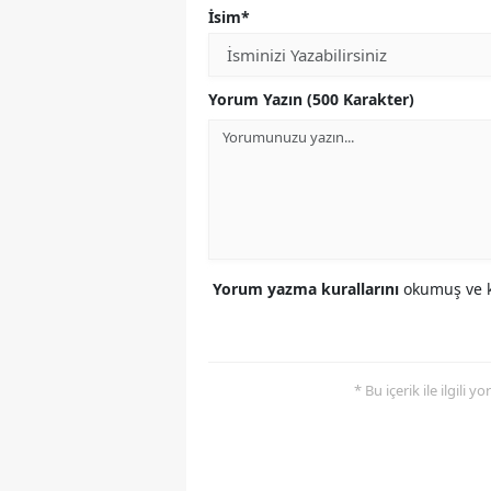
İsim*
Yorum Yazın (500 Karakter)
Yorum yazma kurallarını
okumuş ve k
* Bu içerik ile ilgili 