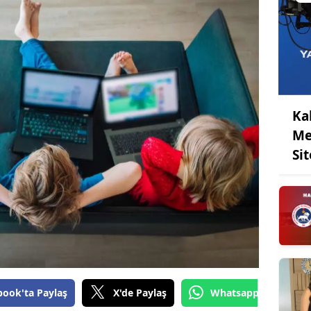
Ka
Me
Sit
book'ta Paylaş
X'de Paylaş
Whatsapp'tan Gönde