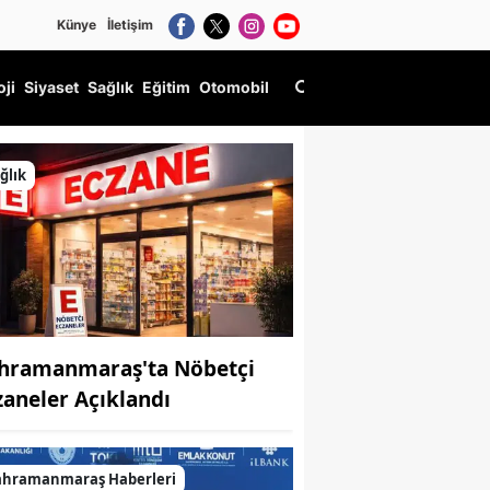
Künye
İletişim
oji
Siyaset
Sağlık
Eğitim
Otomobil
ğlık
hramanmaraş'ta Nöbetçi
zaneler Açıklandı
ahramanmaraş Haberleri