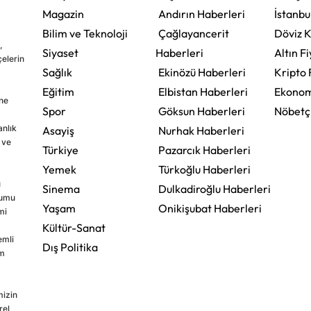
Magazin
Andırın Haberleri
İstanbu
Bilim ve Teknoloji
Çağlayancerit
Döviz K
,
Siyaset
Haberleri
Altın Fi
çelerin
Sağlık
Ekinözü Haberleri
Kripto 
Eğitim
Elbistan Haberleri
Ekonom
ine
Spor
Göksun Haberleri
Nöbetç
nlık
Asayiş
Nurhak Haberleri
 ve
Türkiye
Pazarcık Haberleri
Yemek
Türkoğlu Haberleri
u
Sinema
Dulkadiroğlu Haberleri
rumu
Yaşam
Onikişubat Haberleri
mi
Kültür-Sanat
emli
Dış Politika
im
mizin
rel