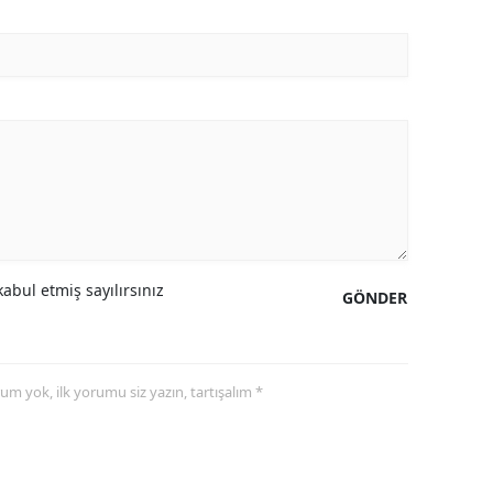
abul etmiş sayılırsınız
GÖNDER
yorum yok, ilk yorumu siz yazın, tartışalım *