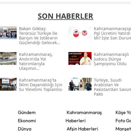
SON HABERLER
Bakan Göktaş:
Kahramanmaraşsp
Terörsüz Türkiye Ile
Pgl Ücretini Yatırdı
Barışın Ve Istikrarın
Mı? İşte Son Duru
Güçlendiği Gelecek
Hedefliyoruz
Kahramanmaraş,
Kahramanmaraşlı
Andırın'da Yol
Judocu Dünya
Yatırımlarıyla
Şampiyonu Oldu
Ulaşımın
Standartlarını
Yükseltiyor
Kahramanmaraş'ta
Türkiye, Suudi
İklim Dayanıklılığı Için
Arabistan Ve
Su Yönetimi Toplantısı
Pakistan’dan Savu
Paktı
Gündem
Kahramanmaraş
Köşe Ya
Ekonomi
Haberleri
Foto Ga
Dünya
Afşin Haberleri
Manşet