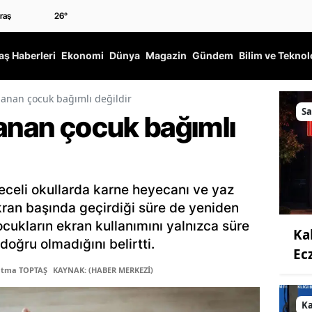
26
°
ş Haberleri
Ekonomi
Dünya
Magazin
Gündem
Bilim ve Teknol
lanan çocuk bağımlı değildir
Sa
lanan çocuk bağımlı
receli okullarda karne heyecanı ve yaz
 ekran başında geçirdiği süre de yeniden
ukların ekran kullanımını yalnızca süre
Ka
oğru olmadığını belirtti.
Ec
atma TOPTAŞ
KAYNAK: (HABER MERKEZİ)
K