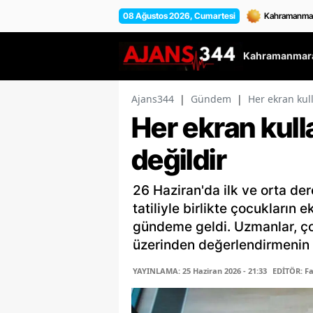
08 Ağustos 2026, Cumartesi
Kahramanmara
Ajans344
|
Gündem
|
Her ekran kul
Her ekran kul
değildir
26 Haziran'da ilk ve orta de
tatiliyle birlikte çocukların
gündeme geldi. Uzmanlar, çoc
üzerinden değerlendirmenin d
YAYINLAMA: 25 Haziran 2026 - 21:33
EDİTÖR: F