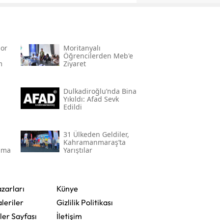
or
Moritanyalı
Öğrencilerden Meb'e
m
Ziyaret
Dulkadiroğlu’nda Bina
Yıkıldı: Afad Sevk
Edildi
31 Ülkeden Geldiler,
Kahramanmaraş’ta
nma
Yarıştılar
zarları
Künye
leriler
Gizlilik Politikası
ler Sayfası
İletişim