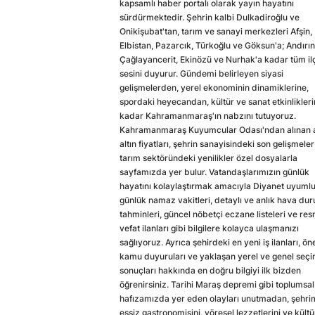
kapsamlı haber portalı olarak yayın hayatını
sürdürmektedir. Şehrin kalbi Dulkadiroğlu ve
Onikişubat'tan, tarım ve sanayi merkezleri Afşin,
Elbistan, Pazarcık, Türkoğlu ve Göksun'a; Andırın
Çağlayancerit, Ekinözü ve Nurhak'a kadar tüm il
sesini duyurur. Gündemi belirleyen siyasi
gelişmelerden, yerel ekonominin dinamiklerine,
spordaki heyecandan, kültür ve sanat etkinlikler
kadar Kahramanmaraş'ın nabzını tutuyoruz.
Kahramanmaraş Kuyumcular Odası'ndan alınan a
altın fiyatları, şehrin sanayisindeki son gelişmeler
tarım sektöründeki yenilikler özel dosyalarla
sayfamızda yer bulur. Vatandaşlarımızın günlük
hayatını kolaylaştırmak amacıyla Diyanet uyuml
günlük namaz vakitleri, detaylı ve anlık hava du
tahminleri, güncel nöbetçi eczane listeleri ve res
vefat ilanları gibi bilgilere kolayca ulaşmanızı
sağlıyoruz. Ayrıca şehirdeki en yeni iş ilanları, ön
kamu duyuruları ve yaklaşan yerel ve genel seç
sonuçları hakkında en doğru bilgiyi ilk bizden
öğrenirsiniz. Tarihi Maraş depremi gibi toplumsal
hafızamızda yer eden olayları unutmadan, şehri
eşsiz gastronomisini, yöresel lezzetlerini ve kültü