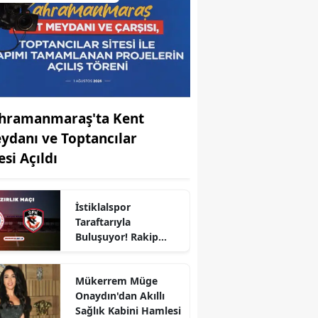
hramanmaraş'ta Kent
ydanı ve Toptancılar
esi Açıldı
İstiklalspor
Taraftarıyla
Buluşuyor! Rakip
Gaziantep FK
Mükerrem Müge
Onaydın'dan Akıllı
r
Sağlık Kabini Hamlesi