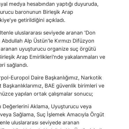
 sosyal medya hesabından yaptığı duyuruda,
turucu baronunun Birleşik Arap
iye'ye getirildiğini açıkladı.
ültenle uluslararası seviyede aranan 'Don
u Abdullah Alp Üstün'le Kırmızı Difüzyon
e aranan uyuşturucu organize suç örgütü
Birleşik Arap Emirlikleri'nde yakalanmaları ve
ri sağlandı.
pol-Europol Daire Başkanlığımız, Narkotik
 Başkanlıklarımız, BAE güvenlik birimleri ve
müzce yapılan ortak çalışmalar sonucu;
ı Değerlerini Aklama, Uyuşturucu veya
 veya Sağlama, Suç İşlemek Amacıyla Örgüt
tenle uluslararası seviyede aranan