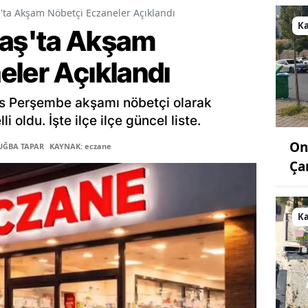
a Akşam Nöbetçi Eczaneler Açıklandı
K
aş'ta Akşam
eler Açıklandı
s Perşembe akşamı nöbetçi olarak
 oldu. İşte ilçe ilçe güncel liste.
On
TUĞBA TAPAR
KAYNAK: eczane
Ça
K