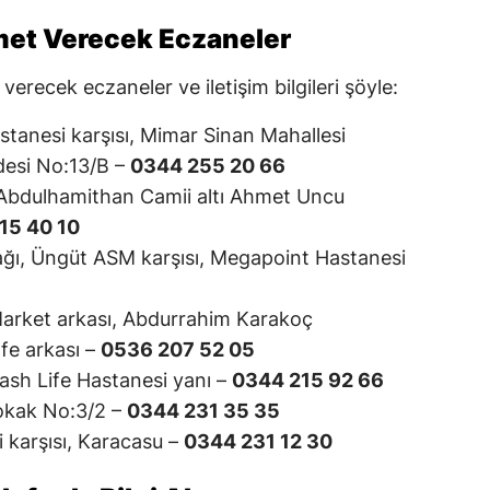
met Verecek Eczaneler
erecek eczaneler ve iletişim bilgileri şöyle:
anesi karşısı, Mimar Sinan Mahallesi
esi No:13/B –
0344 255 20 66
Abdulhamithan Camii altı Ahmet Uncu
15 40 10
kağı, Üngüt ASM karşısı, Megapoint Hastanesi
arket arkası, Abdurrahim Karakoç
fe arkası –
0536 207 52 05
ash Life Hastanesi yanı –
0344 215 92 66
Sokak No:3/2 –
0344 231 35 35
i karşısı, Karacasu –
0344 231 12 30