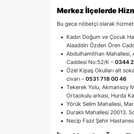
Merkez İlçelerde Hiz
Bu gece nöbetçi olarak hizmet v
Kadın Doğum ve Çocuk Hast
Alaaddin Özden Ören Cadd
Abdulhamithan Mahallesi, 
Caddesi No:52/K –
0344 2
Özel Kipaş Okulları alt so
civarı –
0531 718 00 46
Tekerek Yolu, Akmansoy M
Ortaokulu arkası, Hurda Ka
Yörük Selim Mahallesi, Mar
Duraklı Mahallesi 20013. 
Necip Fazıl Şehir Hastanes