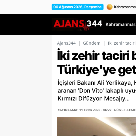
06 Ağustos 2026, Perşembe
Kahramanmara
Ajans344
|
Gündem
|
İki zehir taci
İki zehir tacir
Türkiye'ye geti
İçişleri Bakanı Ali Yerlikaya,
aranan 'Don Vito' lakaplı uy
Kırmızı Difüzyon Mesajıy...
YAYINLAMA: 11 Ekim 2025 - 06:27
GÜNCELLEME: 