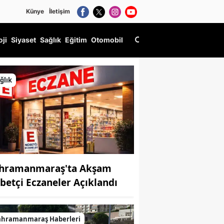
Künye
İletişim
oji
Siyaset
Sağlık
Eğitim
Otomobil
ğlık
hramanmaraş'ta Akşam
betçi Eczaneler Açıklandı
ahramanmaraş Haberleri