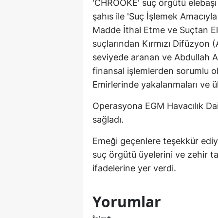
'CHROOKE' suç örgütü elebaşı '
şahıs ile 'Suç İşlemek Amacıy
Madde İthal Etme ve Suçtan Eld
suçlarından Kırmızı Difüzyon (A
seviyede aranan ve Abdullah A
finansal işlemlerden sorumlu ol
Emirlerinde yakalanmaları ve ül
Operasyona EGM Havacılık Dair
sağladı.
Emeği geçenlere teşekkür ediyo
suç örgütü üyelerini ve zehir ta
ifadelerine yer verdi.
Yorumlar