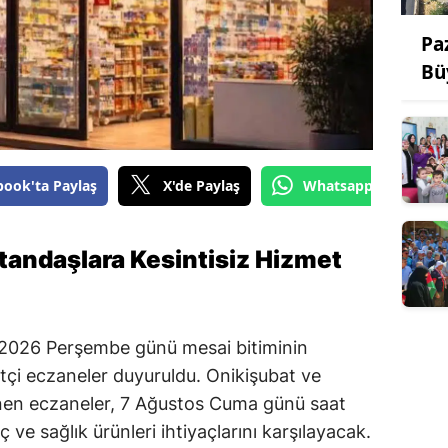
Pa
Bü
book'ta Paylaş
X'de Paylaş
Whatsapp'tan Gönde
tandaşlara Kesintisiz Hizmet
2026 Perşembe günü mesai bitiminin
çi eczaneler duyuruldu. Onikişubat ve
lenen eczaneler, 7 Ağustos Cuma günü saat
 ve sağlık ürünleri ihtiyaçlarını karşılayacak.