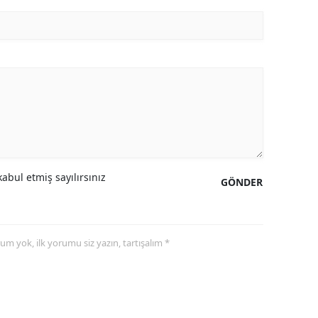
abul etmiş sayılırsınız
GÖNDER
yorum yok, ilk yorumu siz yazın, tartışalım *