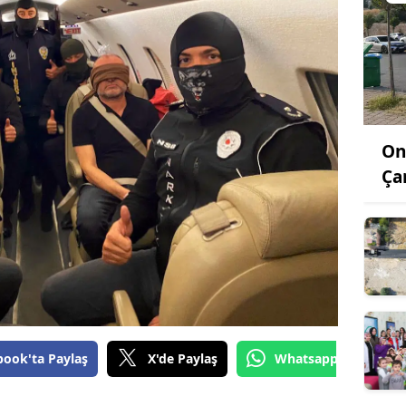
On
Ça
book'ta Paylaş
X'de Paylaş
Whatsapp'tan Gönde