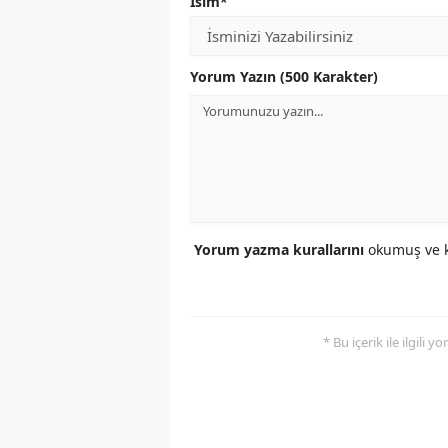
İsim*
Yorum Yazın (500 Karakter)
Yorum yazma kurallarını
okumuş ve k
* Bu içerik ile ilgili 