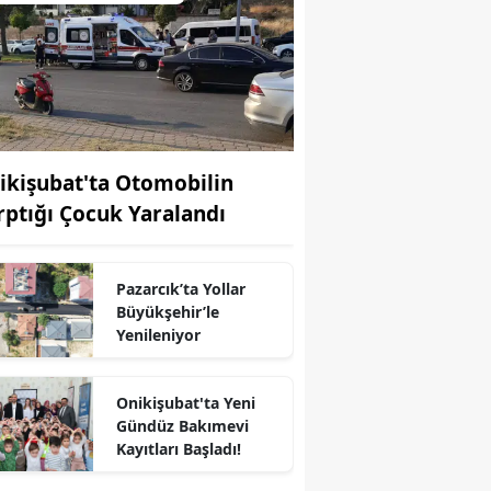
ikişubat'ta Otomobilin
rptığı Çocuk Yaralandı
Pazarcık’ta Yollar
Büyükşehir’le
Yenileniyor
Onikişubat'ta Yeni
Gündüz Bakımevi
r
Kayıtları Başladı!