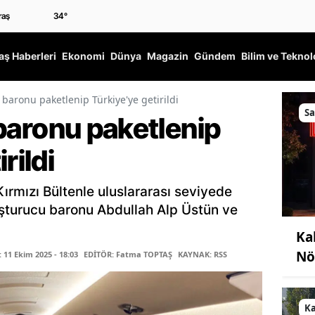
34
°
ş Haberleri
Ekonomi
Dünya
Magazin
Gündem
Bilim ve Teknol
ri baronu paketlenip Türkiye'ye getirildi
Sa
i baronu paketlenip
rildi
 Kırmızı Bültenle uluslararası seviyede
uşturucu baronu Abdullah Alp Üstün ve
Ka
Nö
11 Ekim 2025 - 18:03
EDİTÖR: Fatma TOPTAŞ
KAYNAK: RSS
K