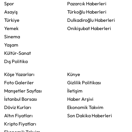
Spor
Pazarcık Haberleri
Asayiş
Türkoğlu Haberleri
Türkiye
Dulkadiroğlu Haberleri
Yemek
Onikişubat Haberleri
Sinema
Yaşam
Kültür-Sanat
Dış Politika
Köşe Yazarları
Künye
Foto Galeriler
Gizlilik Politikası
Manşetler Sayfası
İletişim
İstanbul Borsası
Haber Arşivi
Döviz Kurları
Ekonomik Takvim
Altın Fiyatları
Son Dakika Haberleri
Kripto Fiyatları
Ekonomik Takvim