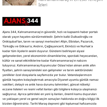
İzleri
Ajans 344, Kahramanmaraş'ın güvenilir, hızlı ve kapsamlı haber portalı
olarak yayın hayatını sürdürmektedir. Şehrin kalbi Dulkadiroğlu ve
Onikişubat'tan, tarım ve sanayi merkezleri Afşin, Elbistan, Pazarcık,
Türkoğlu ve Göksun'a; Andırın, Çağlayancerit, Ekinözü ve Nurhak'a
kadar tüm ilçelerin sesini duyurur. Gündemi belirleyen siyasi
gelişmelerden, yerel ekonominin dinamiklerine, spordaki heyecandan,
kültür ve sanat etkinliklerine kadar Kahramanmaraş'ın nabzını
tutuyoruz. Kahramanmaraş Kuyumcular Odası'ndan alınan anlık altın
fiyatları, şehrin sanayisindeki son gelişmeler ve tarım sektöründeki
yenilikler özel dosyalarla sayfamızda yer bulur. Vatandaşlarımızın
günlük hayatını kolaylaştırmak amacıyla Diyanet uyumlu günlük namaz
vakitleri, detaylı ve anlık hava durumu tahminleri, güncel nöbetçi
eczane listeleri ve resmi vefat ilanları gibi bilgilere kolayca ulaşmanızı
sağlıyoruz. Ayrıca şehirdeki en yeni iş ilanları, önemli kamu duyuruları
ve yaklaşan yerel ve genel seçim sonuçları hakkında en doğru bilgiyi ilk
bizden öğrenirsiniz. Tarihi Maraş depremi gibi toplumsal hafızamızda