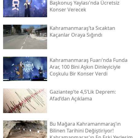
Başkonuş Yaylası'nda Ücretsiz
Konser Verecek
Kahramanmaraş’ta Sıcaktan
Kaçanlar Oraya Sığındı
Kahramanmaraş Fuarı'nda Funda
Arar, 100 Bini Aşkın Dinleyiciyle
Coşkulu Bir Konser Verdi
Gaziantep’te 4,5’lik Deprem:
Afad’dan Açıklama
Bu Mağara Kahramanmaraş’ın
Bilinen Tarihini Değiştiriyor!
Kahramanmaraş'ın En Eski Yerleşim