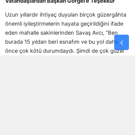
Vatandaşlardan Başkan Görgel’e Teşekkür
Uzun yıllardır ihtiyaç duyulan birçok güzergâhta
önemli iyileştirmelerin hayata geçirildiğini ifade
eden mahalle sakinlerinden Savaş Avcı, “Ben
burada 15 yıldan beri esnafım ve bu yol daha
önce çok kötü durumdaydı. Şimdi de çok güzel
hale getiriliyor. Büyükşehir Belediye Başkanımız
Fırat Görgel’e verdiği hizmetten dolayı çok
teşekkür ederim. Bizleri tozdan topraktan
kurtardı” dedi. Yapılan bakım, onarım ve asfalt
uygulamaları sayesinde ulaşımın daha güvenli ve
konforlu hale geldiğini söyleyen bir diğer mahalle
sakini İsmail Öksüz, “Yolumuz bozuktu. Bu yıl çok
yağmur yağdığı için yollarımızda çökmeler
oluşmuştu. Sağ olsun Büyükşehir Belediye