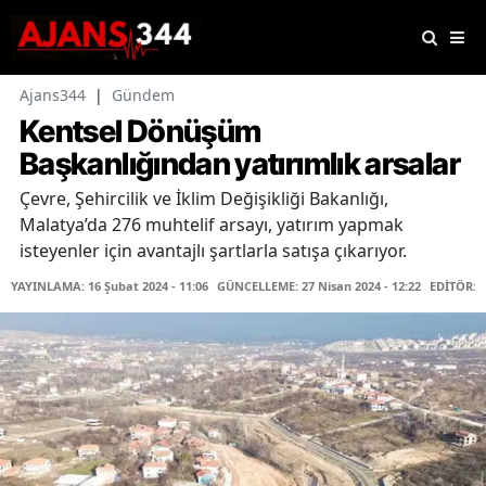
Ajans344
|
Gündem
Kentsel Dönüşüm
Başkanlığından yatırımlık arsalar
Çevre, Şehircilik ve İklim Değişikliği Bakanlığı,
Malatya’da 276 muhtelif arsayı, yatırım yapmak
isteyenler için avantajlı şartlarla satışa çıkarıyor.
YAYINLAMA: 16 Şubat 2024 - 11:06
GÜNCELLEME: 27 Nisan 2024 - 12:22
EDİTÖR: 