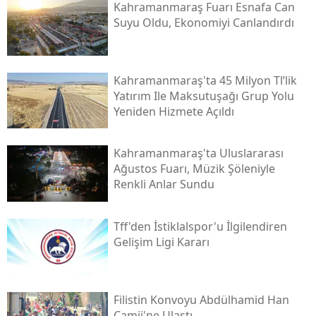
Kahramanmaraş Fuarı Esnafa Can
Suyu Oldu, Ekonomiyi Canlandırdı
Kahramanmaraş'ta 45 Milyon Tl’lik
Yatırım Ile Maksutuşağı Grup Yolu
Yeniden Hizmete Açıldı
Kahramanmaraş'ta Uluslararası
Ağustos Fuarı, Müzik Şöleniyle
Renkli Anlar Sundu
Tff'den İstiklalspor'u İlgilendiren
Gelişim Ligi Kararı
Filistin Konvoyu Abdülhamid Han
Camii'ne Ulaştı