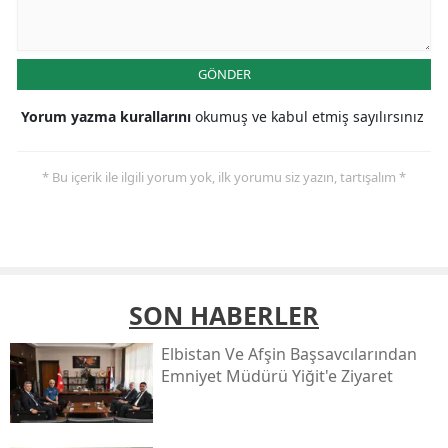
GÖNDER
Yorum yazma kurallarını
okumuş ve kabul etmiş sayılırsınız
* Bu içerik ile ilgili yorum yok, ilk yorumu siz yazın, tartışalım *
SON HABERLER
Elbistan Ve Afşin Başsavcılarından
Emniyet Müdürü Yiğit'e Ziyaret