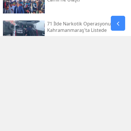
71 İlde Narkotik Operasyonu:
Kahramanmaraş'ta Listede
Kahramanmaraş Deprem
Davalarında 14 Dosya Yargıtay'da
Osman Yenipınar'a Pençe 46'tan
Anlamlı Ziyaret
Kayseri'den Havalandı, 5,5 Saat
Sonra Kahramanmaraş'taydı