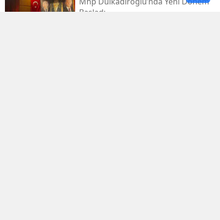
Mhp Dulkadiroğlu’nda Yeni Dönem
Başladı
Kahramanmaraş Sanayi Sitesi 3 Gün
Kapalı
Kerem Erdem’in İsmi Futbol
Sahasında Yaşatılacak
Elbistan’da Asırlık Kar Geleneği
Yaşatılıyor
Mhp Dulkadiroğlu İlçe Kongresi
Kahramanmaraş’ta Yapıldı