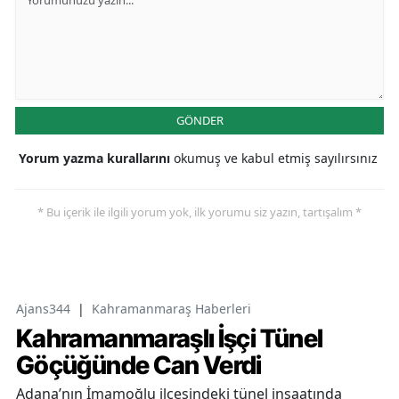
GÖNDER
Yorum yazma kurallarını
okumuş ve kabul etmiş sayılırsınız
* Bu içerik ile ilgili yorum yok, ilk yorumu siz yazın, tartışalım *
Ajans344
|
Kahramanmaraş Haberleri
Kahramanmaraşlı İşçi Tünel
Göçüğünde Can Verdi
Adana’nın İmamoğlu ilçesindeki tünel inşaatında