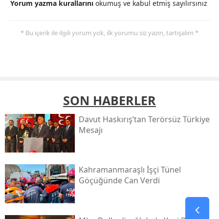
Yorum yazma kurallarını
okumuş ve kabul etmiş sayılırsınız
* Bu içerik ile ilgili yorum yok, ilk yorumu siz yazın, tartışalım *
SON HABERLER
Davut Haskırış’tan Terörsüz Türkiye
Mesajı
Kahramanmaraşlı İşçi Tünel
Göçüğünde Can Verdi