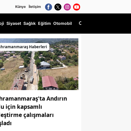
Künye
İletişim
oji
Siyaset
Sağlık
Eğitim
Otomobil
ahramanmaraş Haberleri
hramanmaraş'ta Andırın
lu için kapsamlı
ileştirme çalışmaları
şladı