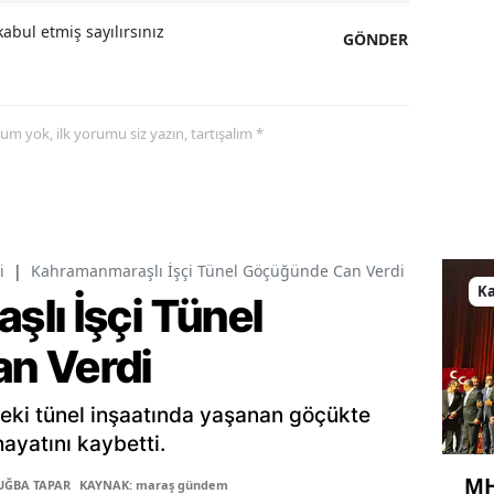
abul etmiş sayılırsınız
GÖNDER
yorum yok, ilk yorumu siz yazın, tartışalım *
i
|
Kahramanmaraşlı İşçi Tünel Göçüğünde Can Verdi
K
lı İşçi Tünel
n Verdi
eki tünel inşaatında yaşanan göçükte
hayatını kaybetti.
MH
TUĞBA TAPAR
KAYNAK: maraş gündem