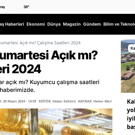
36
°
ş Haberleri
Ekonomi
Dünya
Magazin
Gündem
Bilim ve Teknol
martesi Açık mı? Çalışma Saatleri 2024
K
umartesi Açık mı?
eri 2024
r açık mı? Kuyumcu çalışma saatleri
 haberimizde.
Ka
 20 Nisan 2024 - 14:59
EDİTÖR: Haber Editörü
KAYNAK: Haber Merkezi
yo
iy
ba