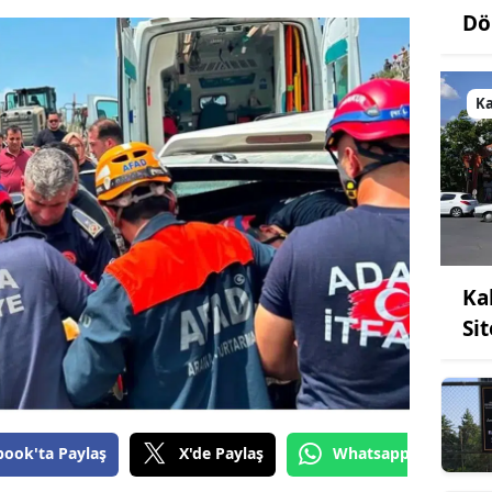
Dö
K
Ka
Si
book'ta Paylaş
X'de Paylaş
Whatsapp'tan Gönde