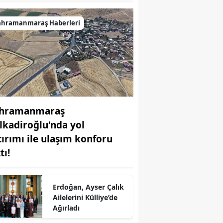
ahramanmaraş Haberleri
hramanmaraş
lkadiroğlu'nda yol
tırımı ile ulaşım konforu
r
tı!
Erdoğan, Ayser Çalık
Ailelerini Külliye’de
Ağırladı