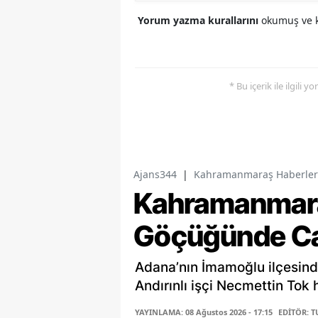
Yorum yazma kurallarını
okumuş ve k
* Bu içerik ile ilgili 
Ajans344
|
Kahramanmaraş Haberler
Kahramanmaraş
Göçüğünde Ca
Adana’nın İmamoğlu ilçesind
Andırınlı işçi Necmettin Tok 
YAYINLAMA: 08 Ağustos 2026 - 17:15
EDİTÖR: 