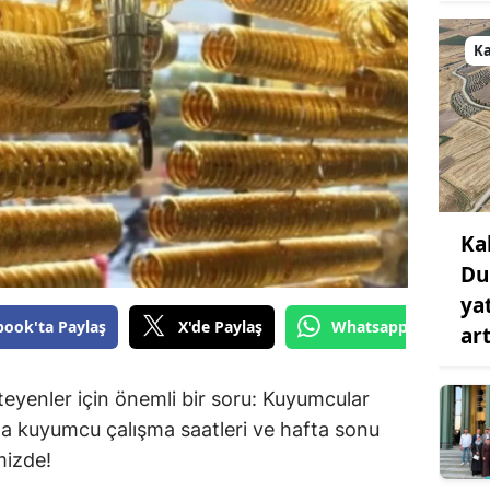
K
Ka
Du
ya
book'ta Paylaş
X'de Paylaş
Whatsapp'tan Gönde
art
teyenler için önemli bir soru: Kuyumcular
da kuyumcu çalışma saatleri ve hafta sonu
imizde!