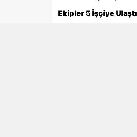
Ekipler 5 İşçiye Ulaştı
AFAD, itfaiye ve sağlık ekiple
başlattı. Ekiplerin çalışmaları 
ulaşıldı.
Göçükten çıkarılan 4 işçi yaralı 
tedavi altına alınırken, Necmett
Hayatını Kaybeden İşç
Göçükte hayatını kaybeden Ne
ilçesine bağlı Akifiye Mahallesi
Tok’un ölüm haberi ailesi, yak
Acı haberin Akifiye’ye ulaşmas
yaşadı.