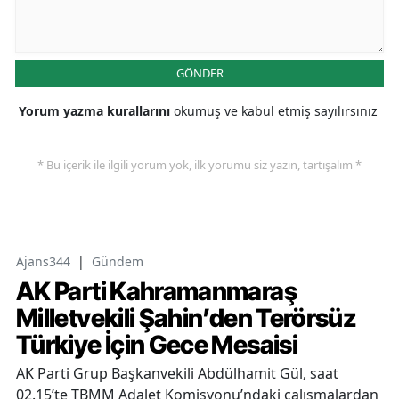
GÖNDER
Yorum yazma kurallarını
okumuş ve kabul etmiş sayılırsınız
* Bu içerik ile ilgili yorum yok, ilk yorumu siz yazın, tartışalım *
Ajans344
|
Gündem
AK Parti Kahramanmaraş
Milletvekili Şahin’den Terörsüz
Türkiye İçin Gece Mesaisi
AK Parti Grup Başkanvekili Abdülhamit Gül, saat
02.15’te TBMM Adalet Komisyonu’ndaki çalışmalardan