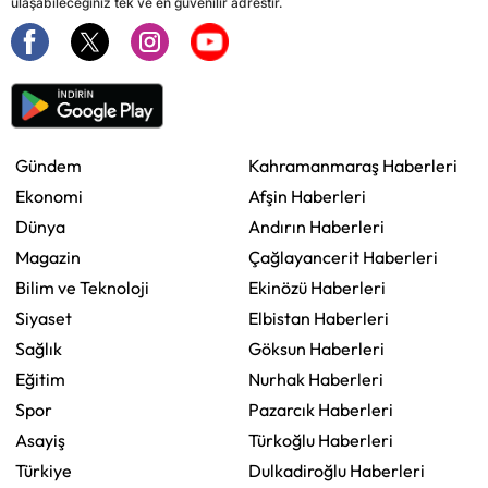
ulaşabileceğiniz tek ve en güvenilir adrestir.
Gündem
Kahramanmaraş Haberleri
Ekonomi
Afşin Haberleri
Dünya
Andırın Haberleri
Magazin
Çağlayancerit Haberleri
Bilim ve Teknoloji
Ekinözü Haberleri
Siyaset
Elbistan Haberleri
Sağlık
Göksun Haberleri
Eğitim
Nurhak Haberleri
Spor
Pazarcık Haberleri
Asayiş
Türkoğlu Haberleri
Türkiye
Dulkadiroğlu Haberleri