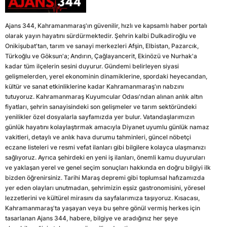
Ajans 344, Kahramanmaraş'ın güvenilir, hızlı ve kapsamlı haber portalı
olarak yayın hayatını sürdürmektedir. Şehrin kalbi Dulkadiroğlu ve
Onikişubat'tan, tarım ve sanayi merkezleri Afşin, Elbistan, Pazarcık,
Türkoğlu ve Göksun'a; Andırın, Çağlayancerit, Ekinözü ve Nurhak'a
kadar tüm ilçelerin sesini duyurur. Gündemi belirleyen siyasi
gelişmelerden, yerel ekonominin dinamiklerine, spordaki heyecandan,
kültür ve sanat etkinliklerine kadar Kahramanmaraş'ın nabzını
tutuyoruz. Kahramanmaraş Kuyumcular Odası'ndan alınan anlık altın
fiyatları, şehrin sanayisindeki son gelişmeler ve tarım sektöründeki
yenilikler özel dosyalarla sayfamızda yer bulur. Vatandaşlarımızın
günlük hayatını kolaylaştırmak amacıyla Diyanet uyumlu günlük namaz
vakitleri, detaylı ve anlık hava durumu tahminleri, güncel nöbetçi
eczane listeleri ve resmi vefat ilanları gibi bilgilere kolayca ulaşmanızı
sağlıyoruz. Ayrıca şehirdeki en yeni iş ilanları, önemli kamu duyuruları
ve yaklaşan yerel ve genel seçim sonuçları hakkında en doğru bilgiyi ilk
bizden öğrenirsiniz. Tarihi Maraş depremi gibi toplumsal hafızamızda
yer eden olayları unutmadan, şehrimizin eşsiz gastronomisini, yöresel
lezzetlerini ve kültürel mirasını da sayfalarımıza taşıyoruz. Kısacası,
Kahramanmaraş'ta yaşayan veya bu şehre gönül vermiş herkes için
tasarlanan Ajans 344, habere, bilgiye ve aradığınız her şeye