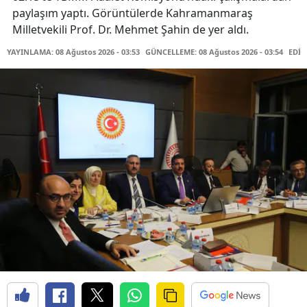
paylaşım yaptı. Görüntülerde Kahramanmaraş
Milletvekili Prof. Dr. Mehmet Şahin de yer aldı.
YAYINLAMA: 08 Ağustos 2026 - 03:53
GÜNCELLEME: 08 Ağustos 2026 - 03:54
EDİT