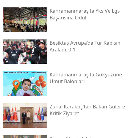
Kahramanmaraş’ta Yks Ve Lgs
Başarısına Ödül
Beşiktaş Avrupa’da Tur Kapısını
Araladı: 0-1
Kahramanmaraş’ta Gökyüzüne
Umut Balonları
Zuhal Karakoç’tan Bakan Güler’e
Kritik Ziyaret