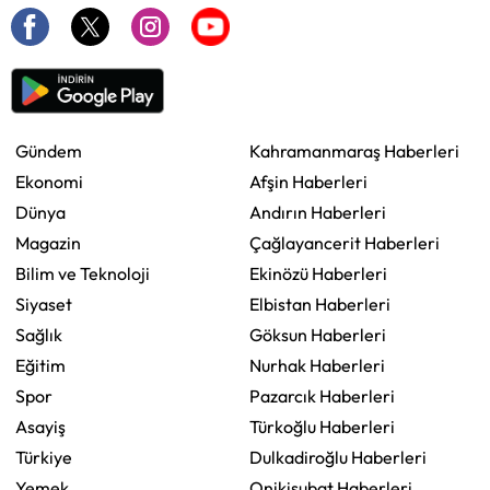
Gündem
Kahramanmaraş Haberleri
Ekonomi
Afşin Haberleri
Dünya
Andırın Haberleri
Magazin
Çağlayancerit Haberleri
Bilim ve Teknoloji
Ekinözü Haberleri
Siyaset
Elbistan Haberleri
Sağlık
Göksun Haberleri
Eğitim
Nurhak Haberleri
Spor
Pazarcık Haberleri
Asayiş
Türkoğlu Haberleri
Türkiye
Dulkadiroğlu Haberleri
Yemek
Onikişubat Haberleri