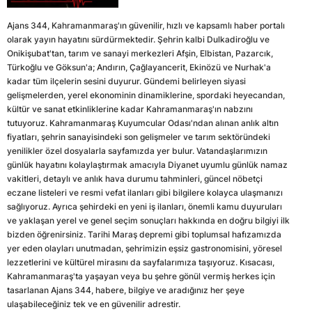
Ajans 344, Kahramanmaraş'ın güvenilir, hızlı ve kapsamlı haber portalı
olarak yayın hayatını sürdürmektedir. Şehrin kalbi Dulkadiroğlu ve
Onikişubat'tan, tarım ve sanayi merkezleri Afşin, Elbistan, Pazarcık,
Türkoğlu ve Göksun'a; Andırın, Çağlayancerit, Ekinözü ve Nurhak'a
kadar tüm ilçelerin sesini duyurur. Gündemi belirleyen siyasi
gelişmelerden, yerel ekonominin dinamiklerine, spordaki heyecandan,
kültür ve sanat etkinliklerine kadar Kahramanmaraş'ın nabzını
tutuyoruz. Kahramanmaraş Kuyumcular Odası'ndan alınan anlık altın
fiyatları, şehrin sanayisindeki son gelişmeler ve tarım sektöründeki
yenilikler özel dosyalarla sayfamızda yer bulur. Vatandaşlarımızın
günlük hayatını kolaylaştırmak amacıyla Diyanet uyumlu günlük namaz
vakitleri, detaylı ve anlık hava durumu tahminleri, güncel nöbetçi
eczane listeleri ve resmi vefat ilanları gibi bilgilere kolayca ulaşmanızı
sağlıyoruz. Ayrıca şehirdeki en yeni iş ilanları, önemli kamu duyuruları
ve yaklaşan yerel ve genel seçim sonuçları hakkında en doğru bilgiyi ilk
bizden öğrenirsiniz. Tarihi Maraş depremi gibi toplumsal hafızamızda
yer eden olayları unutmadan, şehrimizin eşsiz gastronomisini, yöresel
lezzetlerini ve kültürel mirasını da sayfalarımıza taşıyoruz. Kısacası,
Kahramanmaraş'ta yaşayan veya bu şehre gönül vermiş herkes için
tasarlanan Ajans 344, habere, bilgiye ve aradığınız her şeye
ulaşabileceğiniz tek ve en güvenilir adrestir.