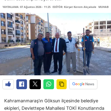
YAYINLAMA: 07 Ağustos 2026 - 11:25
EDİTÖR: Kürşat Kerem Akçakale
MUHABİR
Kahramanmaraş’ın Göksun ilçesinde belediye
ekipleri, Devlettepe Mahallesi TOKİ Konutlarında