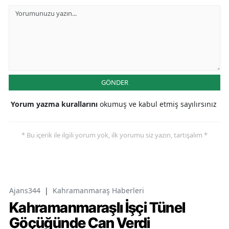
GÖNDER
Yorum yazma kurallarını
okumuş ve kabul etmiş sayılırsınız
* Bu içerik ile ilgili yorum yok, ilk yorumu siz yazın, tartışalım *
Ajans344
|
Kahramanmaraş Haberleri
Kahramanmaraşlı İşçi Tünel
Göçüğünde Can Verdi