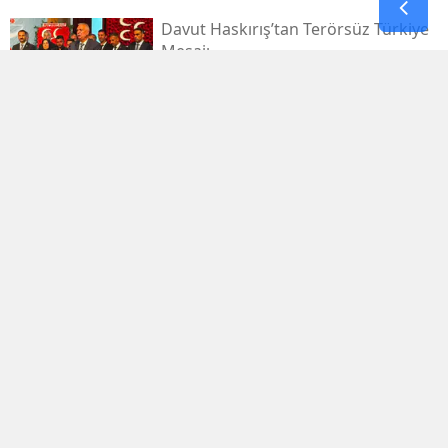
Davut Haskırış’tan Terörsüz Türkiye
Mesajı
Kahramanmaraşlı İşçi Tünel
Göçüğünde Can Verdi
Mhp Dulkadiroğlu’nda Yeni Dönem
Başladı
Kahramanmaraş Sanayi Sitesi 3 Gün
Kapalı
Kerem Erdem’in İsmi Futbol