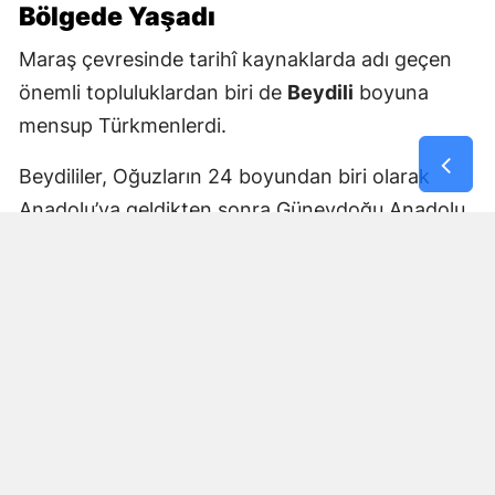
Bölgede Yaşadı
Maraş çevresinde tarihî kaynaklarda adı geçen
önemli topluluklardan biri de
Beydili
boyuna
mensup Türkmenlerdi.
Beydililer, Oğuzların 24 boyundan biri olarak
Anadolu’ya geldikten sonra Güneydoğu Anadolu
ve Çukurova çevresine yayıldı. Zamanla Dulkadirli
Türkmenlerinin önemli unsurlarından biri haline
geldiler.
Beydili boyuyla bağlantılı
Cerit ve Tecirli
aşiretlerinin
de Dulkadirli Türkmen toplulukları
arasında bulunduğu belirtiliyor. Ceritlerin kış
aylarını Amik Ovası’nda geçirip yaz aylarında
Maraş taraflarındaki yaylalara çıktıkları tarihî