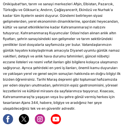
Onikişubat'tan, tarım ve sanayi merkezleri Afşin, Elbistan, Pazarcık,
Türkoğlu ve Göksun'a; Andırın, Çağlayancerit, Ekinözü ve Nurhak'a
kadar tüm ilçelerin sesini duyurur. Gündemi belirleyen siyasi
gelişmelerden, yerel ekonominin dinamiklerine, spordaki heyecandan,
kültür ve sanat etkinliklerine kadar Kahramanmaraş'ın nabzını
tutuyoruz. Kahramanmaraş Kuyumcular Odası'ndan alınan anlık altın
fiyatları, şehrin sanayisindeki son gelişmeler ve tarım sektöründeki
yenilikler özel dosyalarla sayfamızda yer bulur. Vatandaşlarımızın
günlük hayatını kolaylaştırmak amacıyla Diyanet uyumlu günlük namaz
vakitleri, detaylı ve anlık hava durumu tahminleri, güncel nöbetçi
eczane listeleri ve resmi vefat ilanları gibi bilgilere kolayca ulaşmanızı
sağlıyoruz. Ayrıca şehirdeki en yeni iş ilanları, önemli kamu duyuruları
ve yaklaşan yerel ve genel seçim sonuçları hakkında en doğru bilgiyi ilk
bizden öğrenirsiniz. Tarihi Maraş depremi gibi toplumsal hafızamızda
yer eden olayları unutmadan, şehrimizin eşsiz gastronomisini, yöresel
lezzetlerini ve kültürel mirasını da sayfalarımıza taşıyoruz. Kısacası,
Kahramanmaraş'ta yaşayan veya bu şehre gönül vermiş herkes için
tasarlanan Ajans 344, habere, bilgiye ve aradığınız her şeye
ulaşabileceğiniz tek ve en güvenilir adrestir.