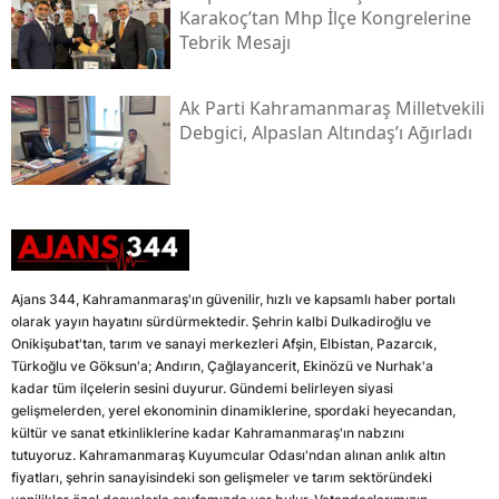
Karakoç’tan Mhp İlçe Kongrelerine
Tebrik Mesajı
Ak Parti Kahramanmaraş Milletvekili
Debgici, Alpaslan Altındaş’ı Ağırladı
Ajans 344, Kahramanmaraş'ın güvenilir, hızlı ve kapsamlı haber portalı
olarak yayın hayatını sürdürmektedir. Şehrin kalbi Dulkadiroğlu ve
Onikişubat'tan, tarım ve sanayi merkezleri Afşin, Elbistan, Pazarcık,
Türkoğlu ve Göksun'a; Andırın, Çağlayancerit, Ekinözü ve Nurhak'a
kadar tüm ilçelerin sesini duyurur. Gündemi belirleyen siyasi
gelişmelerden, yerel ekonominin dinamiklerine, spordaki heyecandan,
kültür ve sanat etkinliklerine kadar Kahramanmaraş'ın nabzını
tutuyoruz. Kahramanmaraş Kuyumcular Odası'ndan alınan anlık altın
fiyatları, şehrin sanayisindeki son gelişmeler ve tarım sektöründeki