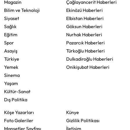
Magazin
Çağlayancerit Haberleri
Bilim ve Teknoloji
Ekinözü Haberleri
Siyaset
Elbistan Haberleri
Sağlık
Göksun Haberleri
Eğitim
Nurhak Haberleri
Spor
Pazarcık Haberleri
Asayiş
Türkoğlu Haberleri
Türkiye
Dulkadiroğlu Haberleri
Yemek
Onikişubat Haberleri
Sinema
Yaşam
Kültür-Sanat
Dış Politika
Köşe Yazarları
Künye
Foto Galeriler
Gizlilik Politikası
Manşetler Sayfası
İletişim