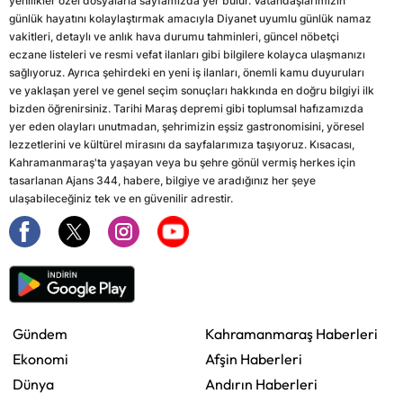
yenilikler özel dosyalarla sayfamızda yer bulur. Vatandaşlarımızın
günlük hayatını kolaylaştırmak amacıyla Diyanet uyumlu günlük namaz
vakitleri, detaylı ve anlık hava durumu tahminleri, güncel nöbetçi
eczane listeleri ve resmi vefat ilanları gibi bilgilere kolayca ulaşmanızı
sağlıyoruz. Ayrıca şehirdeki en yeni iş ilanları, önemli kamu duyuruları
ve yaklaşan yerel ve genel seçim sonuçları hakkında en doğru bilgiyi ilk
bizden öğrenirsiniz. Tarihi Maraş depremi gibi toplumsal hafızamızda
yer eden olayları unutmadan, şehrimizin eşsiz gastronomisini, yöresel
lezzetlerini ve kültürel mirasını da sayfalarımıza taşıyoruz. Kısacası,
Kahramanmaraş'ta yaşayan veya bu şehre gönül vermiş herkes için
tasarlanan Ajans 344, habere, bilgiye ve aradığınız her şeye
ulaşabileceğiniz tek ve en güvenilir adrestir.
Gündem
Kahramanmaraş Haberleri
Ekonomi
Afşin Haberleri
Dünya
Andırın Haberleri