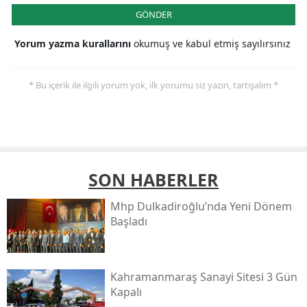
GÖNDER
Yorum yazma kurallarını
okumuş ve kabul etmiş sayılırsınız
* Bu içerik ile ilgili yorum yok, ilk yorumu siz yazın, tartışalım *
SON HABERLER
Mhp Dulkadiroğlu’nda Yeni Dönem
Başladı
Kahramanmaraş Sanayi Sitesi 3 Gün
Kapalı