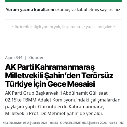
Yorum yazma kurallarını
okumuş ve kabul etmiş sayılırsınız
* Bu içerik ile ilgili yorum yok, ilk yorumu siz yazın, tartışalım *
Ajans344
|
Gündem
AK Parti Kahramanmaraş
Milletvekili Şahin’den Terörsüz
Türkiye İçin Gece Mesaisi
AK Parti Grup Başkanvekili Abdülhamit Gül, saat
02.15’te TBMM Adalet Komisyonu’ndaki çalışmalardan
paylaşım yaptı. Görüntülerde Kahramanmaraş
Milletvekili Prof. Dr. Mehmet Şahin de yer aldı.
YAYINLAMA: 08 Ağustos 2026 - 03:53
GÜNCELLEME: 08 Ağustos 2026 - 03:54
EDİT