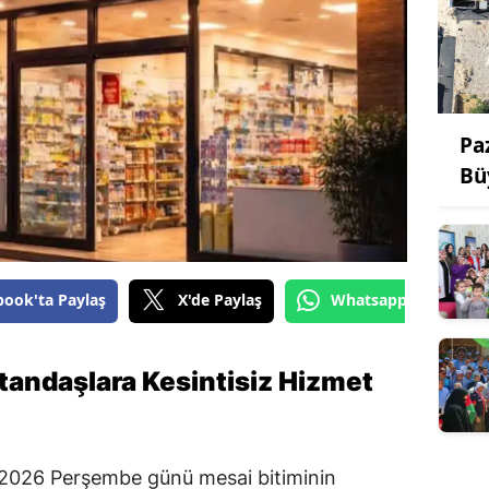
Pa
Bü
book'ta Paylaş
X'de Paylaş
Whatsapp'tan Gönde
tandaşlara Kesintisiz Hizmet
2026 Perşembe günü mesai bitiminin