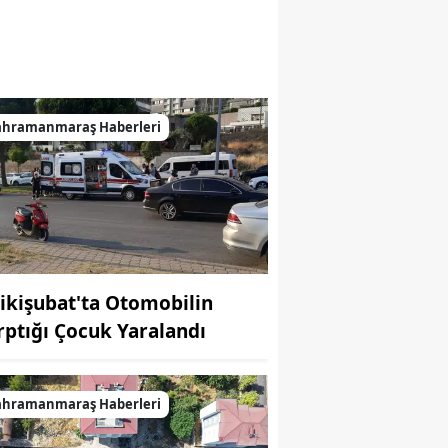
ahramanmaraş Haberleri
ikişubat'ta Otomobilin
rptığı Çocuk Yaralandı
ahramanmaraş Haberleri