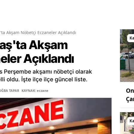
a Akşam Nöbetçi Eczaneler Açıklandı
K
aş'ta Akşam
eler Açıklandı
s Perşembe akşamı nöbetçi olarak
 oldu. İşte ilçe ilçe güncel liste.
On
TUĞBA TAPAR
KAYNAK: eczane
Ça
K