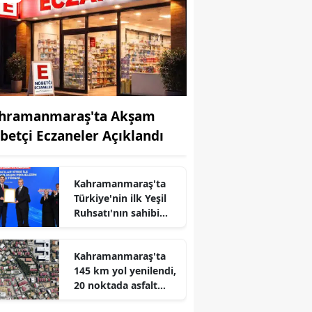
hramanmaraş'ta Akşam
betçi Eczaneler Açıklandı
Kahramanmaraş'ta
Türkiye'nin ilk Yeşil
Ruhsatı'nın sahibi
Karbon Yutak Alanı
açıldı
r
Kahramanmaraş'ta
145 km yol yenilendi,
20 noktada asfalt
çalışmaları sürüyor