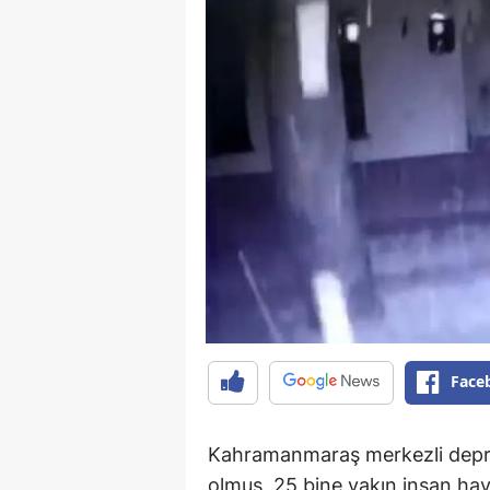
Face
Kahramanmaraş merkezli deprem
olmuş, 25 bine yakın insan hay