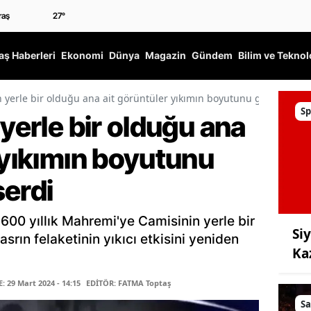
27
°
ş Haberleri
Ekonomi
Dünya
Magazin
Gündem
Bilim ve Teknol
n yerle bir olduğu ana ait görüntüler yıkımın boyutunu gözler önü
Sp
 yerle bir olduğu ana
 yıkımın boyutunu
serdi
00 yıllık Mahremi'ye Camisinin yerle bir
Si
asrın felaketinin yıkıcı etkisini yeniden
Ka
 29 Mart 2024 - 14:15
EDİTÖR: FATMA Toptaş
Sa