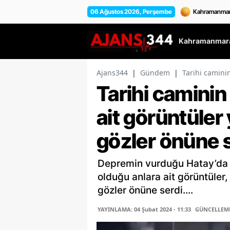
06 Ağustos 2026, Perşembe
Kahramanmara
Ajans344
|
Gündem
|
Tarihi camini
Tarihi caminin
ait görüntüler
gözler önüne 
Depremin vurduğu Hatay’da 6
olduğu anlara ait görüntüler, 
gözler önüne serdi....
YAYINLAMA: 04 Şubat 2024 - 11:33
GÜNCELLEME: