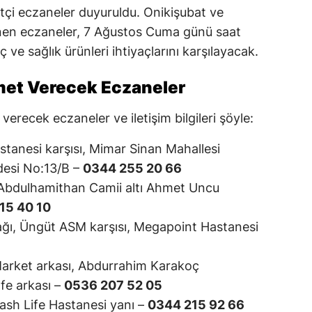
çi eczaneler duyuruldu. Onikişubat ve
lenen eczaneler, 7 Ağustos Cuma günü saat
 ve sağlık ürünleri ihtiyaçlarını karşılayacak.
met Verecek Eczaneler
erecek eczaneler ve iletişim bilgileri şöyle:
anesi karşısı, Mimar Sinan Mahallesi
esi No:13/B –
0344 255 20 66
Abdulhamithan Camii altı Ahmet Uncu
15 40 10
kağı, Üngüt ASM karşısı, Megapoint Hastanesi
arket arkası, Abdurrahim Karakoç
fe arkası –
0536 207 52 05
ash Life Hastanesi yanı –
0344 215 92 66