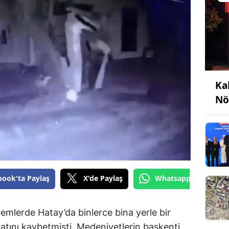
Ka
Nö
book'ta Paylaş
X'de Paylaş
Whatsapp'tan Gönde
lerde Hatay’da binlerce bina yerle bir
atını kaybetmişti. Medeniyetlerin başkenti