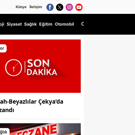
Künye
İletişim
oji
Siyaset
Sağlık
Eğitim
Otomobil
ne serdi
or
yah-Beyazlılar Çekya’da
zandı
ğlık