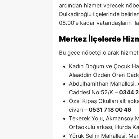
ardından hizmet verecek nöbet
Dulkadiroğlu ilçelerinde belir
08.00'e kadar vatandaşların ilaç
Merkez İlçelerde Hiz
Bu gece nöbetçi olarak hizmet v
Kadın Doğum ve Çocuk Hast
Alaaddin Özden Ören Cadd
Abdulhamithan Mahallesi, 
Caddesi No:52/K –
0344 2
Özel Kipaş Okulları alt so
civarı –
0531 718 00 46
Tekerek Yolu, Akmansoy M
Ortaokulu arkası, Hurda Ka
Yörük Selim Mahallesi, Mar