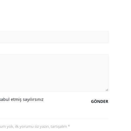
abul etmiş sayılırsınız
GÖNDER
yorum yok, ilk yorumu siz yazın, tartışalım *