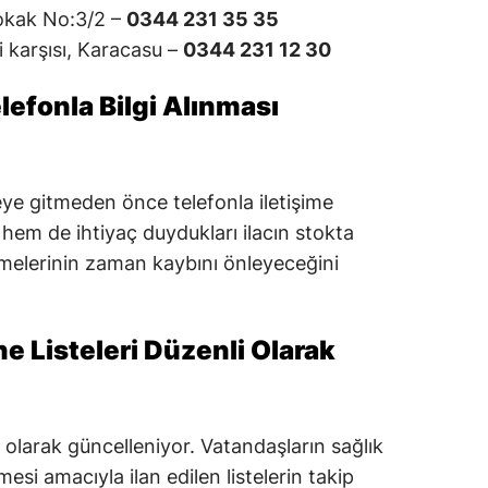
Sokak No:3/2 –
0344 231 35 35
i karşısı, Karacasu –
0344 231 12 30
efonla Bilgi Alınması
eye gitmeden önce telefonla iletişime
m de ihtiyaç duydukları ilacın stokta
tmelerinin zaman kaybını önleyeceğini
e Listeleri Düzenli Olarak
 olarak güncelleniyor. Vatandaşların sağlık
mesi amacıyla ilan edilen listelerin takip