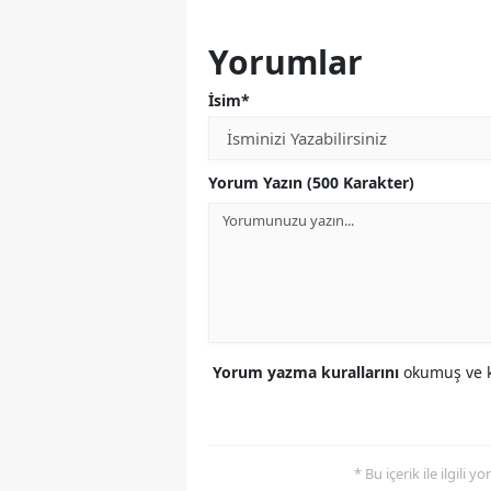
Yorumlar
İsim*
Yorum Yazın (500 Karakter)
Yorum yazma kurallarını
okumuş ve k
* Bu içerik ile ilgili 