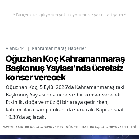
* Bu içerik ile ilgili yorum yok, ilk yorumu siz yazın, tartışalım *
Ajans344
|
Kahramanmaraş Haberleri
Oğuzhan Koç Kahramanmaraş
Başkonuş Yaylası'nda ücretsiz
konser verecek
Oğuzhan Koç, 5 Eylül 2026'da Kahramanmaraş'taki
Başkonuş Yaylası'nda ücretsiz bir konser verecek.
Etkinlik, doğa ve müziği bir araya getirirken,
katılımcılara kamp imkanı da sunacak. Kapılar saat
19.30'da açılacak.
YAYINLAMA: 09 Ağustos 2026 - 12:27
GÜNCELLEME: 09 Ağustos 2026 - 12:31
EDİT