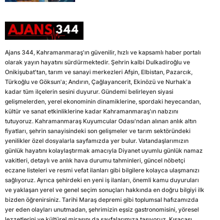
Ajans 344, Kahramanmaraş'ın güvenilir, hızlı ve kapsamlı haber portalı
olarak yayın hayatını sürdürmektedir. Şehrin kalbi Dulkadiroğlu ve
Onikişubat'tan, tarım ve sanayi merkezleri Afşin, Elbistan, Pazarcık,
Türkoğlu ve Göksun'a; Andırın, Çağlayancerit, Ekinözü ve Nurhak'a
kadar tüm ilçelerin sesini duyurur. Gündemi belirleyen siyasi
gelişmelerden, yerel ekonominin dinamiklerine, spordaki heyecandan,
kültür ve sanat etkinliklerine kadar Kahramanmaraş'ın nabzını
tutuyoruz. Kahramanmaraş Kuyumcular Odası'ndan alınan anlık altın
fiyatları, şehrin sanayisindeki son gelişmeler ve tarım sektöründeki
yenilikler özel dosyalarla sayfamızda yer bulur. Vatandaşlarımızın
günlük hayatını kolaylaştırmak amacıyla Diyanet uyumlu günlük namaz
vakitleri, detaylı ve anlık hava durumu tahminleri, güncel nöbetçi
eczane listeleri ve resmi vefat ilanları gibi bilgilere kolayca ulaşmanızı
sağlıyoruz. Ayrıca şehirdeki en yeni iş ilanları, önemli kamu duyuruları
ve yaklaşan yerel ve genel seçim sonuçları hakkında en doğru bilgiyi ilk
bizden öğrenirsiniz. Tarihi Maraş depremi gibi toplumsal hafızamızda
yer eden olayları unutmadan, şehrimizin eşsiz gastronomisini, yöresel
lezzetlerini ve kültürel mirasını da sayfalarımıza taşıyoruz. Kısacası,