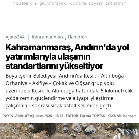
* Bu içerik ile ilgili yorum yok, ilk yorumu siz yazın, tartışalım *
Ajans344
|
Kahramanmaraş Haberleri
Kahramanmaraş, Andırın'da yol
yatırımlarıyla ulaşımın
standartlarını yükseltiyor
Büyükşehir Belediyesi, Andırın’da Kesik – Altınboğa -
Orhaniye – Akifiye – Çokak ve Çiğşar grup yolu
üzerindeki Kesik ile Altınboğa hattındaki 5 kilometrelik
yolda zemin güçlendirme ve altyapı iyileştirme
çalışmaları sonrası sıcak asfalt serimine geçti.
YAYINLAMA: 07 Ağustos 2026 - 18:18
EDİTÖR: Fatma TOPTAŞ
KAYNAK: Kahraman