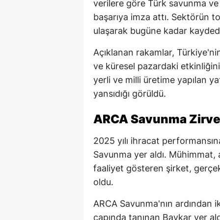
verilere göre Türk savunma ve h
başarıya imza attı. Sektörün t
ulaşarak bugüne kadar kaydedi
Açıklanan rakamlar, Türkiye'nin
ve küresel pazardaki etkinliğin
yerli ve milli üretime yapılan 
yansıdığı görüldü.
ARCA Savunma Zirven
2025 yılı ihracat performansın
Savunma yer aldı. Mühimmat, ağ
faaliyet gösteren şirket, gerçek
oldu.
ARCA Savunma'nın ardından iki
çapında tanınan Baykar yer aldı