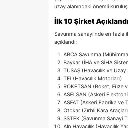
uzay alanındaki önemli kurulu
İlk 10 Şirket Açıkland
Savunma sanayiinde en fazla ih
açıklandı:
ARCA Savunma (Mühimmat, A
Baykar (İHA ve SİHA Sistem
TUSAŞ (Havacılık ve Uzay 
TEI (Havacılık Motorları)
ROKETSAN (Roket, Füze ve 
ASELSAN (Askeri Elektroni
ASFAT (Askeri Fabrika ve 
Otokar (Zırhlı Kara Araçları
SSTEK (Savunma Sanayi Tek
Alp Havacılık (Havacılık Ya