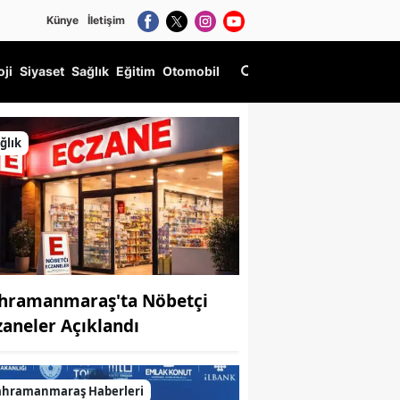
Künye
İletişim
oji
Siyaset
Sağlık
Eğitim
Otomobil
ğlık
hramanmaraş'ta Nöbetçi
zaneler Açıklandı
ahramanmaraş Haberleri