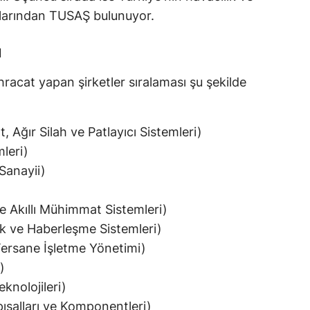
şlarından TUSAŞ bulunuyor.
ı
racat yapan şirketler sıralaması şu şekilde
ğır Silah ve Patlayıcı Sistemleri)
leri)
Sanayii)
Akıllı Mühimmat Sistemleri)
k ve Haberleşme Sistemleri)
Tersane İşletme Yönetimi)
)
nolojileri)
pısalları ve Komponentleri)