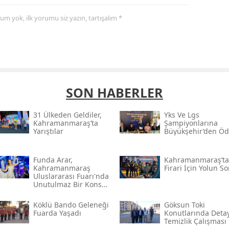
yorum yok, ilk yorumu siz yazın, tartışalım *
SON HABERLER
31 Ülkeden Geldiler,
Yks Ve Lgs
Kahramanmaraş’ta
Şampiyonlarına
Yarıştılar
Büyükşehir’den Öd
Funda Arar,
Kahramanmaraş’ta I
Kahramanmaraş
Firari İçin Yolun S
Uluslararası Fuarı'nda
Unutulmaz Bir Konser
Verecek
Köklü Bando Geleneği
Göksun Toki̇
Fuarda Yaşadı
Konutlarında Detay
Temizlik Çalışması