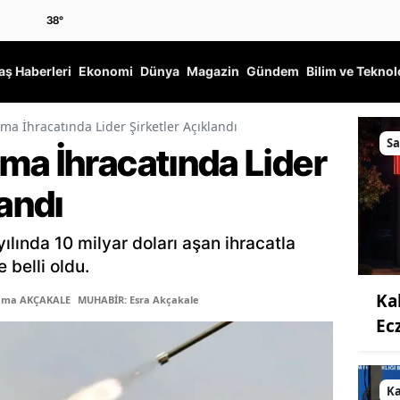
38
°
ş Haberleri
Ekonomi
Dünya
Magazin
Gündem
Bilim ve Teknol
ma İhracatında Lider Şirketler Açıklandı
Sa
ma İhracatında Lider
landı
lında 10 milyar doları aşan ihracatla
e belli oldu.
Ka
Sema AKÇAKALE
MUHABİR: Esra Akçakale
Ec
K