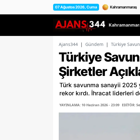
07 Ağustos 2026, Cuma
Kahramanmara
Ajans344
|
Gündem
|
Türkiye Savun
Türkiye Savun
Şirketler Açık
Türk savunma sanayii 2025 yı
rekor kırdı. İhracat liderleri d
YAYINLAMA: 10 Haziran 2026 - 23:09
EDİTÖR: 