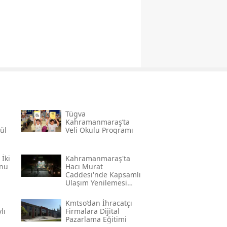
Tügva
Kahramanmaraş’ta
ül
Veli Okulu Programı
̇ki
Kahramanmaraş'ta
onu
Hacı Murat
Caddesi'nde Kapsamlı
Ulaşım Yenilemesi
Başlatıldı
Kmtso’dan İhracatçı
lı
Firmalara Dijital
Pazarlama Eğitimi