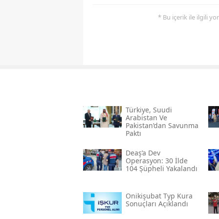
* Bu içerik ile ilgili 
Türkiye, Suudi
Arabistan Ve
Pakistan’dan Savunma
Paktı
Deaş’a Dev
Operasyon: 30 İlde
104 Şüpheli Yakalandı
Onikişubat Typ Kura
Sonuçları Açıklandı