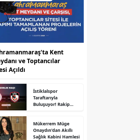
hramanmaraş'ta Kent
ydanı ve Toptancılar
esi Açıldı
İstiklalspor
r
Taraftarıyla
Buluşuyor! Rakip
Gaziantep FK
Mükerrem Müge
Onaydın'dan Akıllı
Sağlık Kabini Hamlesi