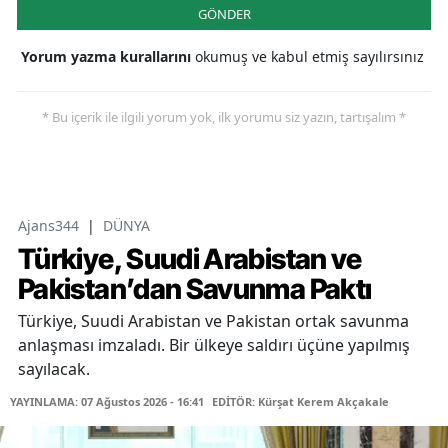
GÖNDER
Yorum yazma kurallarını
okumuş ve kabul etmiş sayılırsınız
* Bu içerik ile ilgili yorum yok, ilk yorumu siz yazın, tartışalım *
Ajans344
|
DÜNYA
Türkiye, Suudi Arabistan ve
Pakistan’dan Savunma Paktı
Türkiye, Suudi Arabistan ve Pakistan ortak savunma
anlaşması imzaladı. Bir ülkeye saldırı üçüne yapılmış
sayılacak.
YAYINLAMA: 07 Ağustos 2026 - 16:41
EDİTÖR: Kürşat Kerem Akçakale