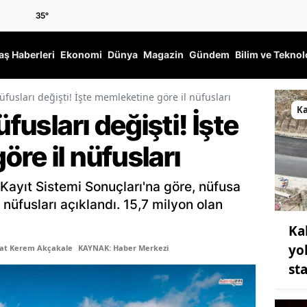
35
°
ş Haberleri
Ekonomi
Dünya
Magazin
Gündem
Bilim ve Teknol
nüfusları değişti! İşte memleketine göre il nüfusları
K
üfusları değişti! İşte
re il nüfusları
Kayıt Sistemi Sonuçları'na göre, nüfusa
il nüfusları açıklandı. 15,7 milyon olan
Ka
yo
şat Kerem Akçakale
KAYNAK: Haber Merkezi
st