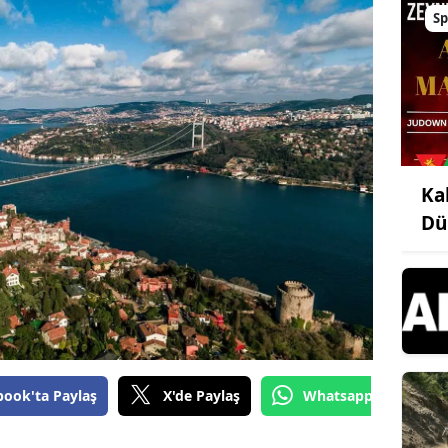
Sp
Ka
Dü
book'ta Paylaş
X'de Paylaş
Whatsapp'tan Gönde