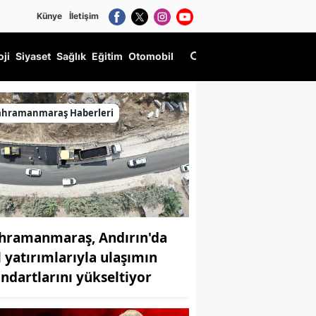
Künye
İletişim
oji
Siyaset
Sağlık
Eğitim
Otomobil
ahramanmaraş Haberleri
hramanmaraş, Andırın'da
l yatırımlarıyla ulaşımın
andartlarını yükseltiyor