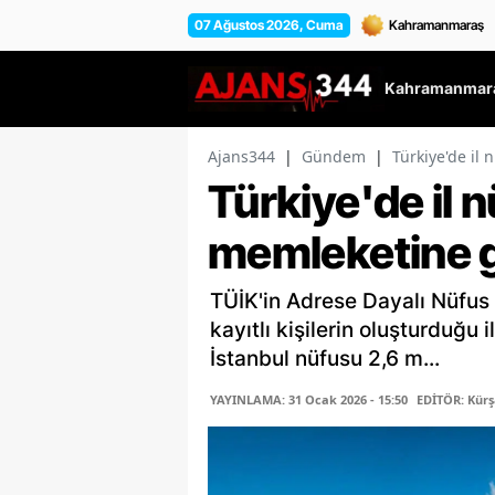
07 Ağustos 2026, Cuma
Kahramanmara
Ajans344
|
Gündem
|
Türkiye'de il 
Türkiye'de il n
memleketine gö
TÜİK'in Adrese Dayalı Nüfus 
kayıtlı kişilerin oluşturduğu 
İstanbul nüfusu 2,6 m...
YAYINLAMA: 31 Ocak 2026 - 15:50
EDİTÖR: Kür